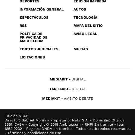
DEPORTES
EDICIÓN IMPRESA
INFORMACIÓN GENERAL
AUTOS
ESPECTÁCULOS
TECNOLOGÍA
RSS
MAPA DEL SITIO
POLÍTICA DE
AVISO LEGAL
PRIVACIDAD DE
ÁMBITO.COM
EDICTOS JUDICIALES
MULTAS
LICITACIONES
MEDIAKIT
DIGITAL
TARIFARIO
DIGITAL
MEDIAKIT
AMBITO DEBATE
Edición N9411
Director: Gabriel Morini - Propietario: Nefir S.A. - Domicilio: Olleros
3551, CABA - Copyright © 2019 Ambito.com - RNPI En trámite - Issn
1852 9232 - Registro DNDA en trámite - Todos los derechos reservados
- Términos y condiciones de uso