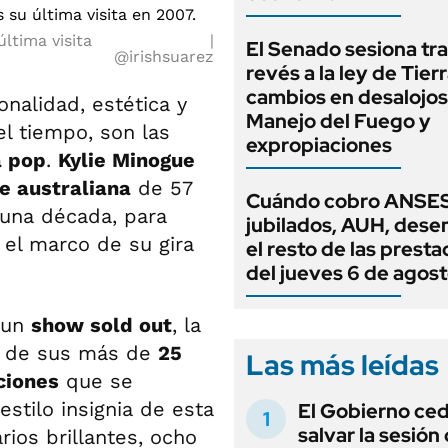
ltima visita
El Senado sesiona tra
@irishsuarez
revés a la ley de Tierr
cambios en desalojos,
onalidad, estética y
Manejo del Fuego y
el tiempo, son las
expropiaciones
a pop
.
Kylie Minogue
e australiana
de 57
Cuándo cobro ANSES
 una década, para
jubilados, AUH, dese
 el marco de su gira
el resto de las prest
del jueves 6 de agos
 un
show sold out
, la
os de sus más de
25
Las más leídas
ciones
que se
 estilo insignia de esta
El Gobierno ce
salvar la sesión
ios brillantes, ocho