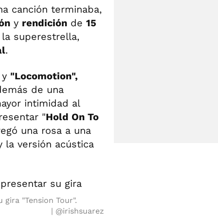
na canción terminaba,
ón
y
rendición
de
15
a superestrella,
al
.
 y
"Locomotion",
Además de una
ayor intimidad al
resentar "
Hold On To
egó una rosa a una
 la versión acústica
 gira "Tension Tour".
@irishsuarez