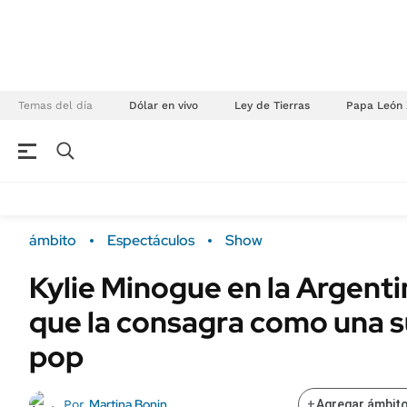
Temas del día
Dólar en vivo
Ley de Tierras
Papa León 
NEGOCIOS
ÚLTIMAS NOTICIAS
Especiales Ámbito
ECONOMÍA
ámbito
Espectáculos
Show
Real Estate
Banco de Datos
Kylie Minogue en la Argenti
Sustentabilidad
Campo
que la consagra como una s
Seguros
FINANZAS
ENERGY REPORT
pop
Dólar
POLÍTICA
Mercados
Martina Bonin
Por
+
Agregar ámbito
Nacional