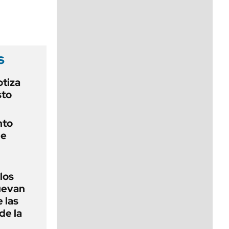
viernes de 10 a 18
s
otiza
sto
nto
de
 los
nuevan
 las
de la