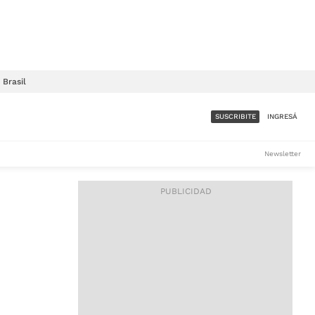
Brasil
SUSCRIBITE
INGRESÁ
SUMATE A LA COMUNIDAD
Newsletter
DE ÁMBITO
LES
ACCESO FULL - $1.800/MES
ES
CORPORATIVO - CONSULTAR
Si tenés dudas comunicate
con nosotros a
IOS
suscripciones@ambito.com.ar
Llamanos al (54) 11 4556-
9147/48 o
al (54) 11 4449-3256 de lunes a