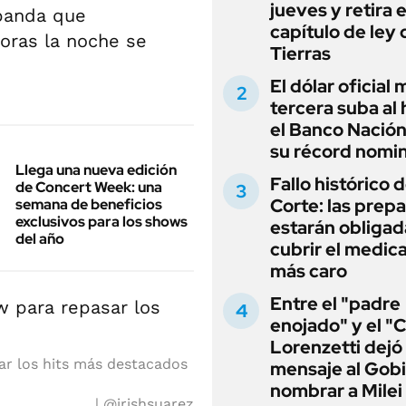
jueves y retira e
 banda que
capítulo de ley 
oras la noche se
Tierras
El dólar oficial
tercera suba al 
el Banco Nación
su récord nomin
Llega una nueva edición
Fallo histórico d
de Concert Week: una
Corte: las prep
semana de beneficios
exclusivos para los shows
estarán obligad
del año
cubrir el medi
más caro
Entre el "padre
enojado" y el "C
Lorenzetti dejó
ar los hits más destacados
mensaje al Gobi
nombrar a Milei
@irishsuarez