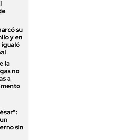
l
de
 marcó su
hilo y en
 igualó
al
e la
agas no
as a
camento
ésar":
 un
erno sin