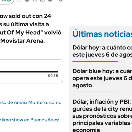
ANUARIO 2025
LIFESTYLE
EDICIÓN IMPRESA
AUTOS
how sold out con 24
 su última visita a
Últimas noticia
Out Of My Head" volvió
 Movistar Arena.
Dólar hoy: a cuánto c
este jueves 6 de ago
Dólar blue hoy: a cuá
Duración: 39 segundos
00:39
opera este jueves 6 
agosto
Dólar, inflación y PBI:
greso de Amaia Montero: cómo
gurúes de la city re
sus pronósticos sobre
ptimo show en Buenos Aires:
principales variables 
economía