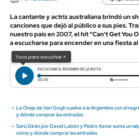
ÁMBITO DEBATE
Municipios
MEDIAKIT AMBITO DEBATE
La cantante y actriz australiana brindó un s
URUGUAY
canciones que dejó al público a sus pies. Tras
nuestro país en 2007, el hit "Can't Get You 
a escucharse para encender en una fiesta al
×
Toca para escuchar
ESCUCHAR EL RESUMEN DE LA NOTA
Tiempo transcurrido: 0 segundos
00:00
La Oreja de Van Gogh vuelve a la Argentina con el re
y dónde comprar las entradas
Serú Girán por David Lebón y Pedro Aznar suma un sé
cómo y dónde comprar las entradas