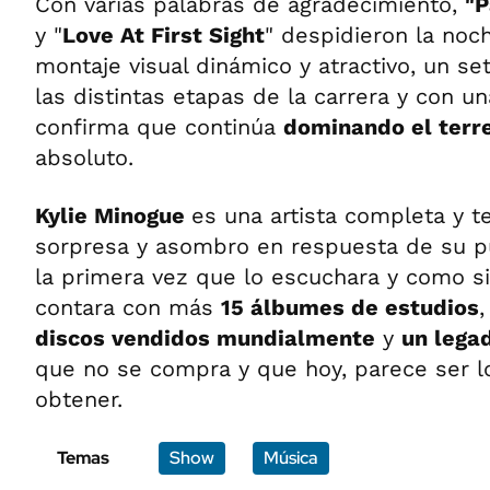
Con varias palabras de agradecimiento,
"P
y "
Love At First Sight
" despidieron la noc
montaje visual dinámico y atractivo, un setl
las distintas etapas de la carrera y con un
confirma que continúa
dominando el terr
absoluto.
Kylie Minogue
es una artista completa y t
sorpresa y asombro en respuesta de su p
la primera vez que lo escuchara y como s
contara con más
15 álbumes de estudios
discos vendidos mundialmente
y
un lega
que no se compra y que hoy, parece ser lo
obtener.
Temas
Show
Música