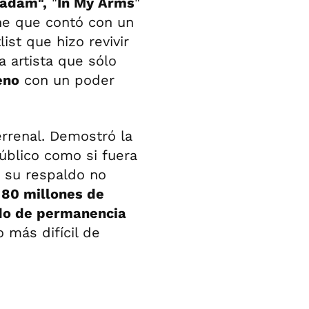
adam",
"
In My Arms
"
he que contó con un
ist que hizo revivir
a artista que sólo
eno
con un poder
errenal. Demostró la
úblico como si fuera
i su respaldo no
,
80 millones de
do de permanencia
 más difícil de