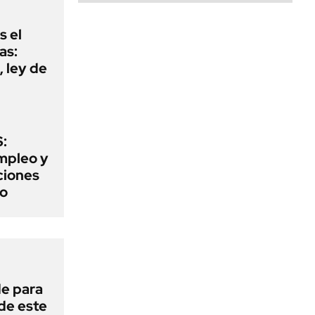
s el
as:
 ley de
:
mpleo y
aciones
to
de para
 de este