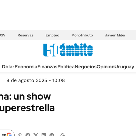
XIV
Reservas
Empleo
Monotributo
Javier Milei
Anuario autos 2026
Dólar
Economía
Finanzas
Política
Negocios
Opinión
Uruguay
TECNOLOGÍA
NOVEDADES FISCA
MÉXICO
8 de agosto 2025 - 10:08
EDICTOS JUDICIAL
OPINIÓN
na: un show
MULTAS
MUNDO
uperestrella
LICITACIONES
INFORMACIÓN GENERAL
CUADROS TARIFAR
ESPECTÁCULOS
RECALL
DEPORTES
 en