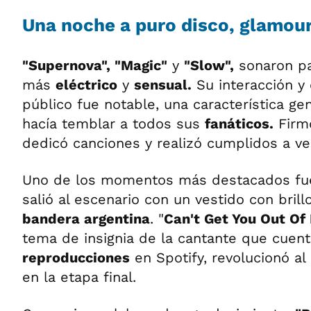
Una noche a puro disco, glamour 
"Supernova", "Magic"
y
"Slow",
sonaron pa
más
eléctrico
y
sensual.
Su interacción y 
público fue notable, una característica ge
hacía temblar a todos sus
fanáticos.
Firmó
dedicó canciones y realizó cumplidos a ve
Uno de los momentos más destacados f
salió al escenario con un vestido con bril
bandera argentina
. "
Can't Get You Out O
tema de insignia de la cantante que cuen
reproducciones
en Spotify, revolucionó al
en la etapa final.