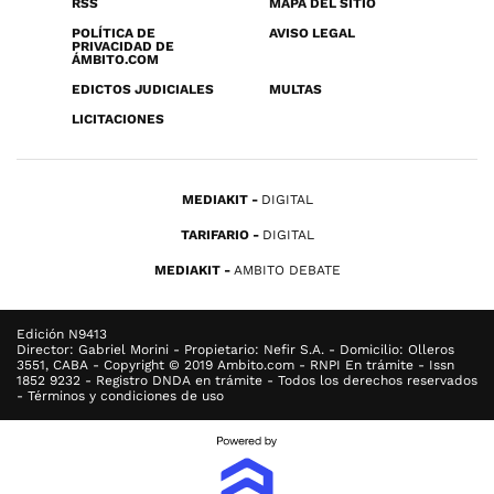
RSS
MAPA DEL SITIO
POLÍTICA DE
AVISO LEGAL
PRIVACIDAD DE
ÁMBITO.COM
EDICTOS JUDICIALES
MULTAS
LICITACIONES
MEDIAKIT
DIGITAL
TARIFARIO
DIGITAL
MEDIAKIT
AMBITO DEBATE
Edición N9413
Director: Gabriel Morini - Propietario: Nefir S.A. - Domicilio: Olleros
3551, CABA - Copyright © 2019 Ambito.com - RNPI En trámite - Issn
1852 9232 - Registro DNDA en trámite - Todos los derechos reservados
- Términos y condiciones de uso