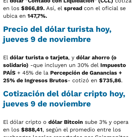
El
dólar "Contado con Liquidación" (CCL)
cotiza
en los
$866,89.
Así, el
spread
con el oficial se
ubica en
147,7%.
Precio del dólar turista hoy,
jueves 9 de noviembre
El
dólar turista o tarjeta
, y
dólar ahorro (o
solidario)
-que incluyen un 30% del
Impuesto
PAÍS
+ 45% de la
Percepción de Ganancias +
25% de Ingresos Brutos
- cotizó en
$735,86
.
Cotización del dólar cripto hoy,
jueves 9 de noviembre
El dólar cripto o
dólar Bitcoin
sube 3% y opera
en los
$888,41
, según el promedio entre los