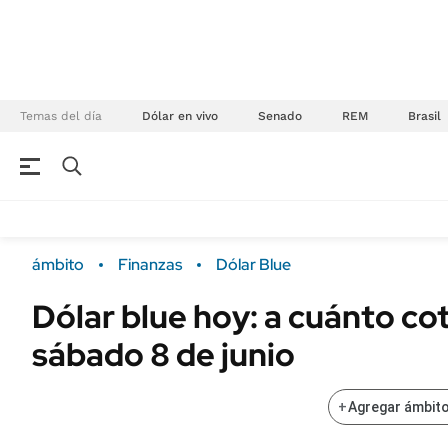
Temas del día
Dólar en vivo
Senado
REM
Brasil
NEGOCIOS
ÚLTIMAS NOTICIAS
Especiales Ámbito
ECONOMÍA
ámbito
Finanzas
Dólar Blue
Real Estate
Banco de Datos
Dólar blue hoy: a cuánto co
Sustentabilidad
Campo
sábado 8 de junio
Seguros
FINANZAS
ENERGY REPORT
Dólar
+
Agregar ámbito
POLÍTICA
Mercados
Nacional