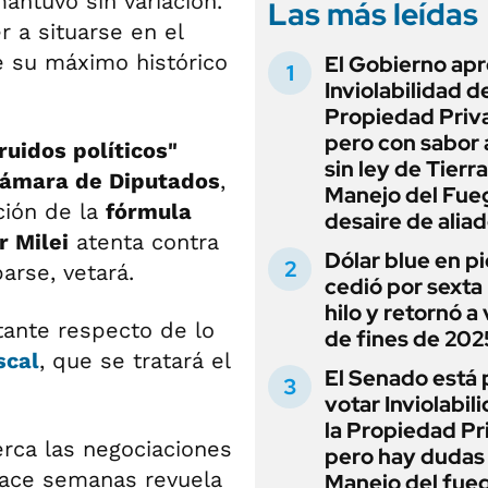
mantuvo sin variación.
Las más leídas
r a situarse en el
de su máximo histórico
El Gobierno apr
Inviolabilidad de
Propiedad Priv
pero con sabor
ruidos políticos"
sin ley de Tierra
ámara de Diputados
,
Manejo del Fue
ción de la
fórmula
desaire de alia
r Milei
atenta contra
Dólar blue en p
arse, vetará.
cedió por sexta 
hilo y retornó a
ante respecto de lo
de fines de 202
scal
, que se tratará el
El Senado está 
votar Inviolabil
la Propiedad Pr
rca las negociaciones
pero hay dudas
hace semanas revuela
Manejo del fue