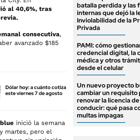
la City. En
batalla perdida y las 
ió al 40,6%, tras
internas que dejó la l
previa
.
Inviolabilidad de la 
Privada
emanal consecutiva
,
aber avanzado $185
PAMI: cómo gestionar
credencial digital, la c
médica y otros trámi
desde el celular
Un nuevo proyecto b
Dólar hoy: a cuánto cotiza
cambiar un requisito
este viernes 7 de agosto
renovar la licencia de
conducir: qué pasa co
multas impagas
 blue
inició la semana
y martes, pero el