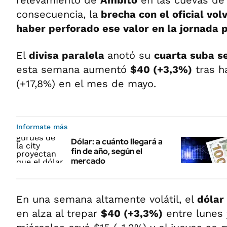
relevamiento de
Ámbito
en las cuevas de 
consecuencia, la
brecha con el oficial volv
haber perforado ese valor en la jornada 
El
divisa paralela
anotó su
cuarta suba s
esta semana aumentó
$40 (+3,3%)
tras h
(+17,8%) en el mes de mayo.
Informate más
Dólar: a cuánto llegará a
fin de año, según el
mercado
En una semana altamente volátil, el
dólar
en alza al trepar
$40 (+3,3%)
entre lunes 