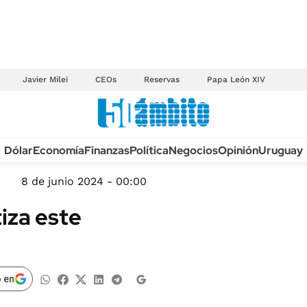
Javier Milei
CEOs
Reservas
Papa León XIV
Anuario autos 2026
Dólar
Economía
Finanzas
Política
Negocios
Opinión
Uruguay
TECNOLOGÍA
NOVEDADES FISCA
MÉXICO
8 de junio 2024 - 00:00
EDICTOS JUDICIAL
OPINIÓN
tiza este
MULTAS
MUNDO
LICITACIONES
INFORMACIÓN GENERAL
CUADROS TARIFAR
ESPECTÁCULOS
 en
RECALL
DEPORTES