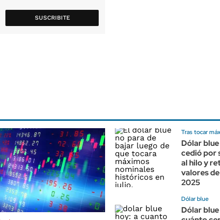
SUSCRIBITE
Tras tocar máx
Dólar blue
cedió por 
al hilo y r
valores de
2025
Dólar blue
Dólar blue
cuánto cer