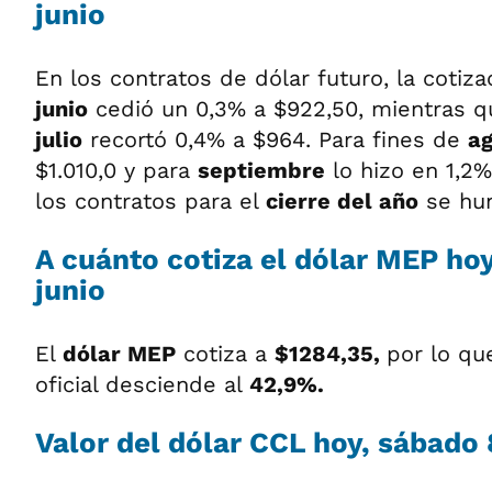
junio
En los contratos de dólar futuro, la cotiza
junio
cedió un 0,3% a $922,50, mientras q
julio
recortó 0,4% a $964. Para fines de
a
$1.010,0 y para
septiembre
lo hizo en 1,2%
los contratos para el
cierre del año
se hun
A cuánto cotiza el dólar MEP ho
junio
El
dólar MEP
cotiza a
$1284,35,
por lo qu
oficial desciende al
42,9%.
Valor del dólar CCL hoy, sábado 