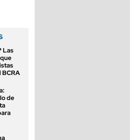
viernes de 10 a 18
s
? Las
 que
istas
el BCRA
a:
lo de
ta
para
na