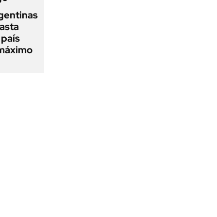
gentinas
asta
 país
 máximo