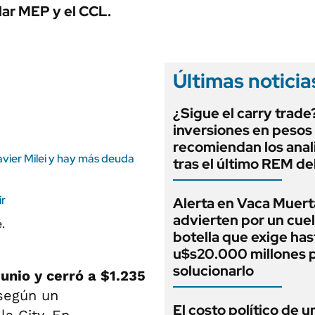
ANUARIO 2025
ólar MEP y el CCL.
LIFESTYLE
EDICIÓN IMPRESA
AUTOS
Últimas noticia
¿Sigue el carry trade
inversiones en pesos
recomiendan los anal
Javier Milei y hay más deuda
tras el último REM d
ir
Alerta en Vaca Muert
advierten por un cuel
botella que exige has
u$s20.000 millones 
solucionarlo
junio y cerró
a
$1.235
egún un
El costo político de u