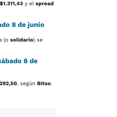
$1.311,43
y el
spread
ado 8 de junio
o
(o
solidario
) se
 sábado 8 de
.292,50
, según
Bitso
.