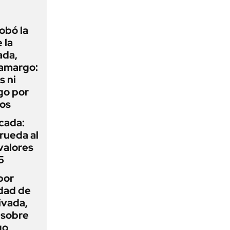
obó la
 la
ada,
 amargo:
s ni
go por
dos
icada:
rueda al
 valores
5
por
idad de
ivada,
 sobre
go