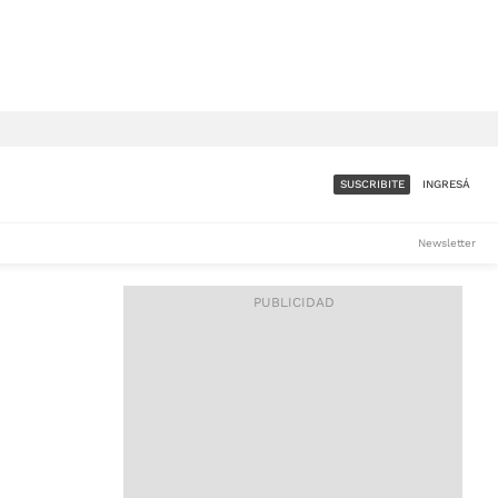
SUSCRIBITE
INGRESÁ
SUMATE A LA COMUNIDAD
Newsletter
DE ÁMBITO
LES
ACCESO FULL - $1.800/MES
ES
CORPORATIVO - CONSULTAR
Si tenés dudas comunicate
con nosotros a
IOS
suscripciones@ambito.com.ar
Llamanos al (54) 11 4556-
9147/48 o
al (54) 11 4449-3256 de lunes a