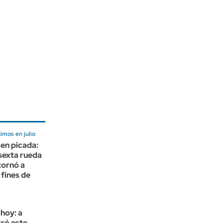
imos en julio
 en picada:
sexta rueda
etornó a
 fines de
 hoy: a
ró este