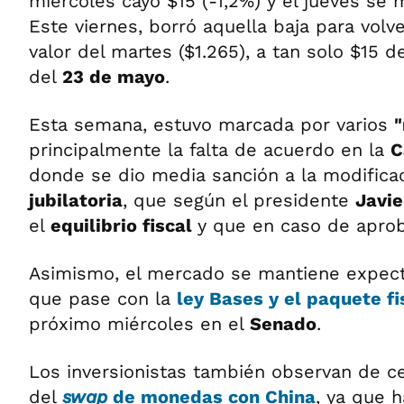
miércoles cayó $15 (-1,2%) y el jueves se 
Este viernes, borró aquella baja para volve
valor del martes ($1.265), a tan solo $15 
del
23 de mayo
.
Esta semana, estuvo marcada por varios
"
principalmente la falta de acuerdo en la
C
donde se dio media sanción a la modifica
jubilatoria
, que según el presidente
Javie
el
equilibrio fiscal
y que en caso de aprob
Asimismo, el mercado se mantiene expect
que pase con la
ley Bases
y el
paquete fi
próximo miércoles en el
Senado
.
Los inversionistas también observan de ce
del
swap
de monedas con
China
, ya que 