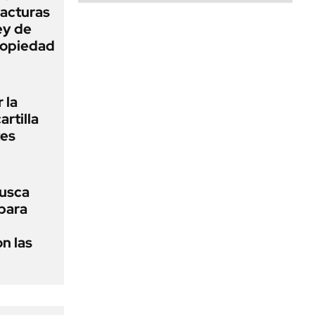
facturas
ey de
Propiedad
 la
artilla
tes
usca
 para
n las