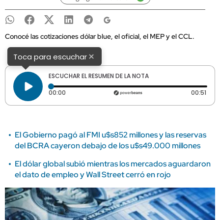
Conocé las cotizaciones dólar blue, el oficial, el MEP y el CCL.
×
Toca para escuchar
ESCUCHAR EL RESUMEN DE LA NOTA
Tiempo transcurrido: 0 segundos
Dura
00:00
00:51
El Gobierno pagó al FMI u$s852 millones y las reservas
del BCRA cayeron debajo de los u$s49.000 millones
El dólar global subió mientras los mercados aguardaron
el dato de empleo y Wall Street cerró en rojo