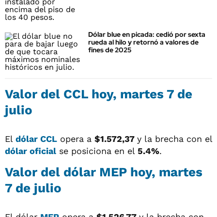
Dólar blue en picada: cedió por sexta
rueda al hilo y retornó a valores de
fines de 2025
Valor del
CCL
hoy, martes 7 de
julio
El
dólar CCL
opera a
$1.572,37
y la brecha con el
dólar oficial
se posiciona en el
5.4%
.
Valor del
dólar MEP
hoy, martes
7 de julio
El dólar
MEP
opera a
$1.526,77
y la brecha con