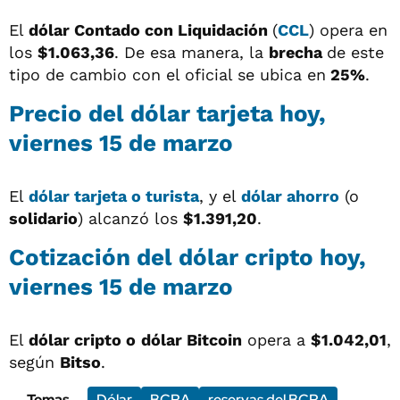
El
dólar
Contado con Liquidación
(
CCL
) opera en
los
$1.063,36
. De esa manera, la
brecha
de este
tipo de cambio con el oficial se ubica en
25%
.
Precio del dólar tarjeta hoy,
viernes 15 de marzo
El
dólar tarjeta o turista
, y el
dólar ahorro
(o
solidario
) alcanzó los
$1.391,20
.
Cotización del dólar cripto hoy,
viernes 15 de marzo
El
dólar cripto o
dólar Bitcoin
opera a
$1.042,01
,
según
Bitso
.
Temas
Dólar
BCRA
reservas del BCRA