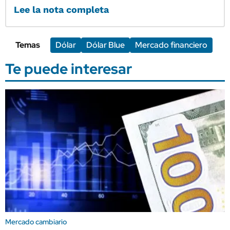
Lee la nota completa
Temas
Dólar
Dólar Blue
Mercado financiero
Te puede interesar
Mercado cambiario