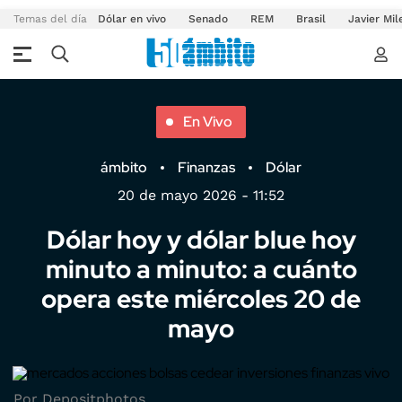
Temas del día
Dólar en vivo
Senado
REM
Brasil
Javier Mil
En Vivo
ámbito
Finanzas
Dólar
20 de mayo 2026 - 11:52
Dólar hoy y dólar blue hoy
minuto a minuto: a cuánto
opera este miércoles 20 de
mayo
Por Depositphotos