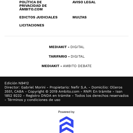
POLÍTICA DE
AVISO LEGAL
PRIVACIDAD DE
ÁMBITO.COM
EDICTOS JUDICIALES
MULTAS
LICITACIONES
MEDIAKIT
DIGITAL
TARIFARIO
DIGITAL
MEDIAKIT
AMBITO DEBATE
Edición N9412
Director: Gabriel Morini - Propietario: Nefir S.A. - Domicilio: Olleros
3551, CABA - Copyright © 2019 Ambito.com - RNPI En trámite - Issn
1852 9232 - Registro DNDA en trámite - Todos los derechos reservados
- Términos y condiciones de uso