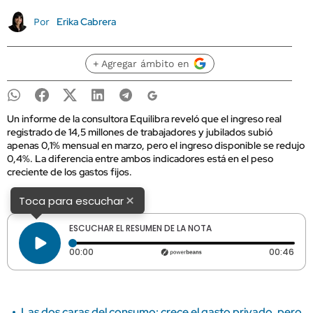
Erika Cabrera
Por
+ Agregar ámbito en
Un informe de la consultora Equilibra reveló que el ingreso real
registrado de 14,5 millones de trabajadores y jubilados subió
apenas 0,1% mensual en marzo, pero el ingreso disponible se redujo
0,4%. La diferencia entre ambos indicadores está en el peso
creciente de los gastos fijos.
×
Toca para escuchar
ESCUCHAR EL RESUMEN DE LA NOTA
Tiempo transcurrido: 0 segundos
Dura
00:00
00:46
Las dos caras del consumo: crece el gasto privado, pero