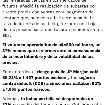
las reiteradas ventas en los mercados de
futuros, añadió la realización de subastas por
cuenta propia con ventas en el segmento de
contado que, sumadas a la fuerte suba de la
tasa de interés de las Leliq, forzaron una baja
de los precios hasta que tocaron mínimos en los
$53.
El volumen operado fue de u$s550 millones, un
37% menos que el viernes ante la consecuencia
de la incertidumbre y de la volatilidad de los
precios.
En otro orden el
riesgo país de JP Morgan voló
68,23% a 1.467 puntos básicos
y los
seguros
contra default (CDS) a cinco años saltaban 92%
a 1.955 puntos básicos.
Además,
la bolsa porteña se desplomaba un
32%
en medio del temor a que el Gobierno sufra