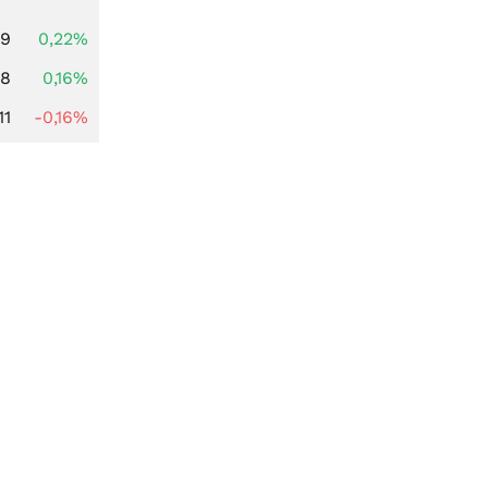
69
0,22%
88
0,16%
11
-0,16%