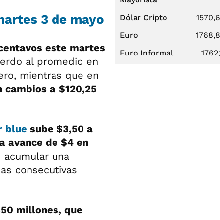
 martes 3 de mayo
Dólar Cripto
1570,
Euro
1768,
 centavos este martes
Euro Informal
1762,
uerdo al promedio en
iero, mientras que en
in cambios a
$120,25
r blue
sube $3,50 a
la avance de $4 en
de acumular una
das consecutivas
50 millones, que