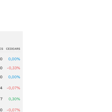
ES
CEDEARS
00
0,00%
00
-0,33%
00
0,00%
74
-0,07%
77
0,30%
50
-0,07%