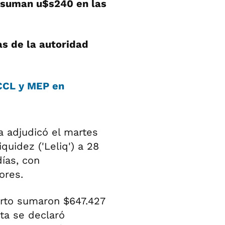
 suman u$s240 en las
as de la autoridad
, CCL y MEP en
a adjudicó el martes
uidez ('Leliq') a 28
días, con
ores.
corto sumaron $647.427
sta se declaró