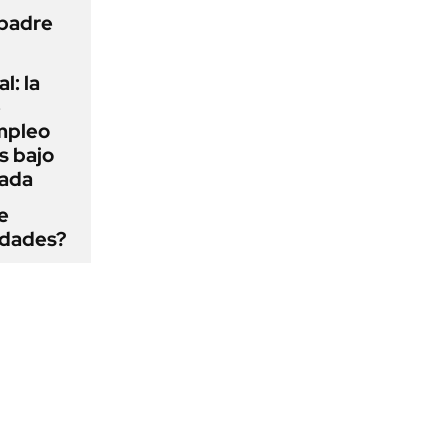
 padre
l: la
e
mpleo
s bajo
cada
e
edades?