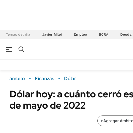
Temas del día
Javier Milei
Empleo
BCRA
Deuda
NEGOCIOS
ÚLTIMAS NOTICIAS
Especiales Ámbito
ECONOMÍA
ámbito
Finanzas
Dólar
Real Estate
Banco de Datos
Dólar hoy: a cuánto cerró e
Sustentabilidad
Campo
de mayo de 2022
Seguros
FINANZAS
ENERGY REPORT
Dólar
+
Agregar ámbito
POLÍTICA
Mercados
Nacional