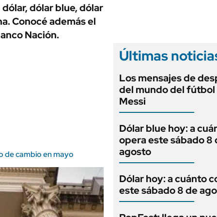
ANUARIO 2025
dólar, dólar blue, dólar
LIFESTYLE
EDICIÓN IMPRESA
ina. Conocé además el
AUTOS
Banco Nación.
Últimas noticia
Los mensajes de des
del mundo del fútbol
Messi
Dólar blue hoy: a cuá
opera este sábado 8 
agosto
ipo de cambio en mayo
Dólar hoy: a cuánto c
este sábado 8 de ago