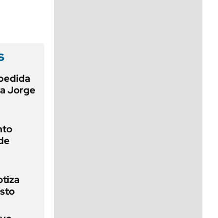
viernes de 10 a 18
s
pedida
 a Jorge
nto
de
otiza
sto