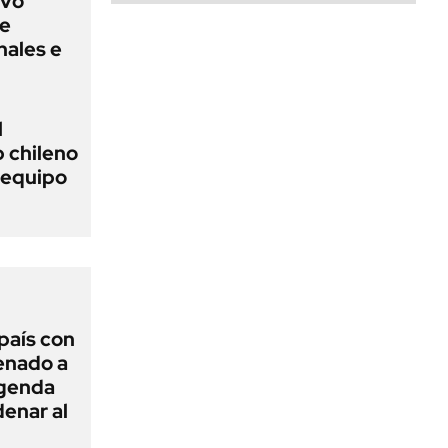
evo
ue
nales e
l
b chileno
n equipo
 país con
Senado a
agenda
enar al