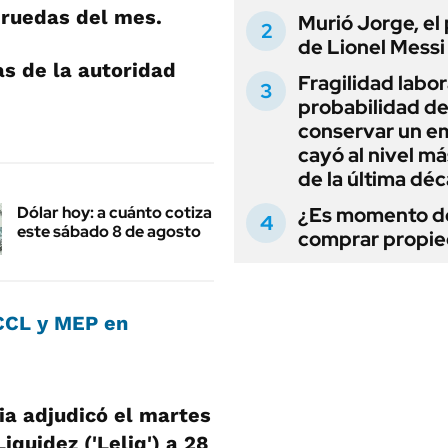
 ruedas del mes.
Murió Jorge, el
de Lionel Messi
as de la autoridad
Fragilidad labora
probabilidad d
conservar un e
cayó al nivel má
de la última dé
Dólar hoy: a cuánto cotiza
¿Es momento d
este sábado 8 de agosto
comprar propi
, CCL y MEP en
ia adjudicó el martes
quidez ('Leliq') a 28