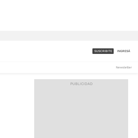
SUSCRIBITE
INGRESÁ
SUMATE A LA COMUNIDAD
Newsletter
DE ÁMBITO
LES
ACCESO FULL - $1.800/MES
ES
CORPORATIVO - CONSULTAR
Si tenés dudas comunicate
con nosotros a
IOS
suscripciones@ambito.com.ar
Llamanos al (54) 11 4556-
9147/48 o
al (54) 11 4449-3256 de lunes a