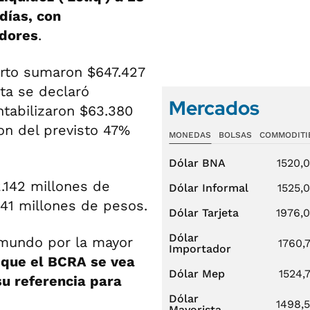
 días, con
adores
.
corto sumaron $647.427
sta se declaró
Mercados
ntabilizaron $63.380
on del previsto 47%
MONEDAS
BOLSAS
COMMODITI
Dólar BNA
1520,
.142 millones de
Dólar Informal
1525,
41 millones de pesos.
Dólar Tarjeta
1976,
Dólar
l mundo por la mayor
1760,
Importador
 que el BCRA se vea
Dólar Mep
1524,
u referencia para
Dólar
1498,
Mayorista