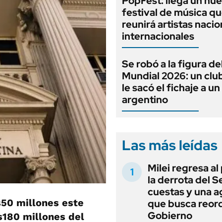
PopFest: llega un nu
festival de música q
reunirá artistas nacio
internacionales
Se robó a la figura de
Mundial 2026: un clu
le sacó el fichaje a u
argentino
Las más leídas
Milei regresa al
la derrota del 
cuestas y una 
50 millones este
que busca reord
Gobierno
180 millones del