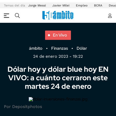
Temas del día
Jorge Messi
Javier Milei
Empleo
BCRA
Deu
En Vivo
ámbito
Finanzas
Dólar
24 de enero 2023 - 19:22
Dólar hoy y dólar blue hoy EN
VIVO: a cuánto cerraron este
martes 24 de enero
Por Depositphotos