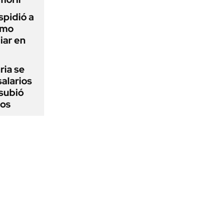
spidió a
imo
iar en
ria se
salarios
 subió
jos