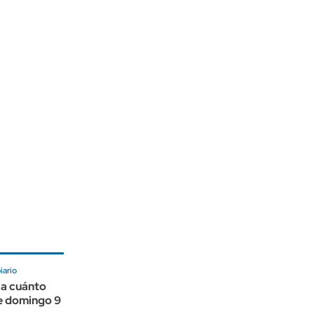
ario
 a cuánto
te domingo 9