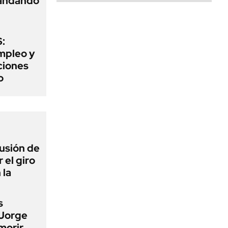
mandando
:
mpleo y
aciones
o
lusión de
 el giro
 la
s
 Jorge
morir