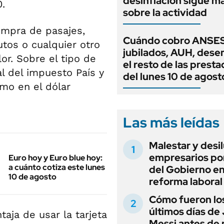
desinflación sigue 
.
sobre la actividad
ompra de pasajes,
Cuándo cobro ANSES
utos o cualquier otro
jubilados, AUH, dese
or. Sobre el tipo de
el resto de las prest
al del impuesto País y
del lunes 10 de agost
mo en el dólar
Las más leídas
Malestar y desi
empresarios por
Euro hoy y Euro blue hoy:
a cuánto cotiza este lunes
del Gobierno en
10 de agosto
reforma laboral
Cómo fueron lo
últimos días de
taja de usar la tarjeta
Messi antes de 