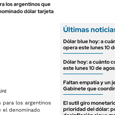
ANUARIO 2025
ra los argentinos que
LIFESTYLE
EDICIÓN IMPRESA
enominado dólar tarjeta
AUTOS
Últimas noticia
Dólar blue hoy: a cuá
opera este lunes 10 
Dólar hoy: a cuánto c
este lunes 10 de agos
Faltan empatía y un j
Gabinete que coordi
 para los argentinos
El sutil giro monetario
prioridad del dólar: p
ue el denominado