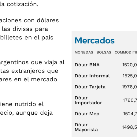
a cotización.
aciones con dólares
las divisas para
illetes en el país
Mercados
MONEDAS
BOLSAS
COMMODITI
gentinos que viaja al
Dólar BNA
1520,
stas extranjeros que
Dólar Informal
1525,
lares en el mercado
Dólar Tarjeta
1976,
Dólar
1760,
Importador
iene nutrido el
recio, aunque deja
Dólar Mep
1524,
Dólar
1498,
Mayorista