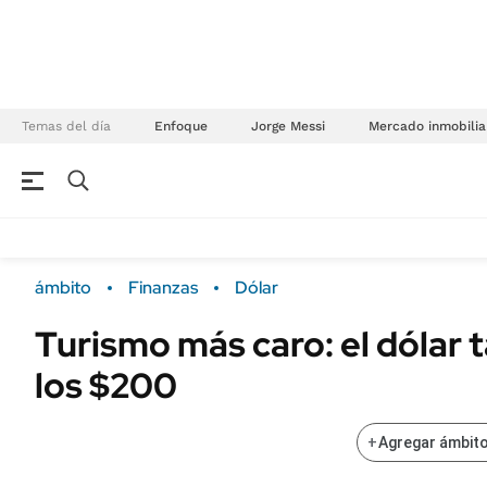
Temas del día
Enfoque
Jorge Messi
Mercado inmobilia
NEGOCIOS
ÚLTIMAS NOTICIAS
Especiales Ámbito
ECONOMÍA
ámbito
Finanzas
Dólar
Real Estate
Banco de Datos
Turismo más caro: el dólar 
Sustentabilidad
Campo
los $200
Seguros
FINANZAS
ENERGY REPORT
Dólar
+
Agregar ámbito
POLÍTICA
Mercados
Nacional