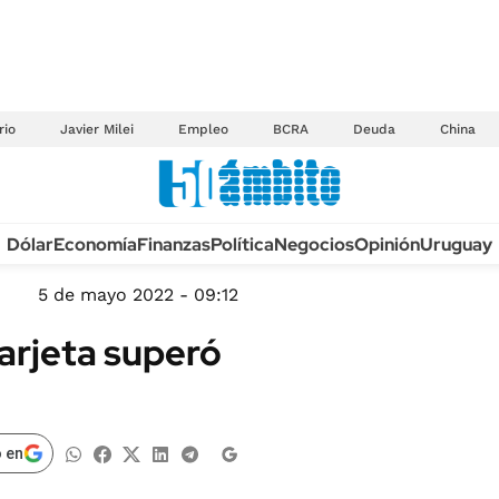
rio
Javier Milei
Empleo
BCRA
Deuda
China
Anuario autos 2026
Dólar
Economía
Finanzas
Política
Negocios
Opinión
Uruguay
TECNOLOGÍA
NOVEDADES FISCA
MÉXICO
5 de mayo 2022 - 09:12
EDICTOS JUDICIAL
OPINIÓN
tarjeta superó
MULTAS
MUNDO
LICITACIONES
INFORMACIÓN GENERAL
CUADROS TARIFAR
ESPECTÁCULOS
 en
RECALL
DEPORTES