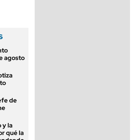
viernes de 10 a 18
s
nto
de agosto
otiza
to
efe de
ne
 y la
or qué la