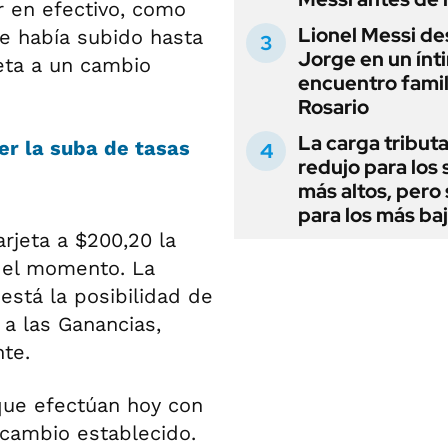
r en efectivo, como
Lionel Messi de
re había subido hasta
Jorge en un ínt
jeta a un cambio
encuentro famil
Rosario
La carga tributa
r la suba de tasas
redujo para los 
más altos, pero
para los más ba
arjeta a $200,20 la
n el momento. La
 está la posibilidad de
 a las Ganancias,
nte.
que efectúan hoy con
e cambio establecido.