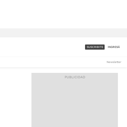
SUSCRIBITE
INGRESÁ
SUMATE A LA COMUNIDAD
Newsletter
DE ÁMBITO
LES
ACCESO FULL - $1.800/MES
ES
CORPORATIVO - CONSULTAR
Si tenés dudas comunicate
con nosotros a
IOS
suscripciones@ambito.com.ar
Llamanos al (54) 11 4556-
9147/48 o
al (54) 11 4449-3256 de lunes a