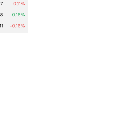
97
-0,11%
88
0,16%
11
-0,16%