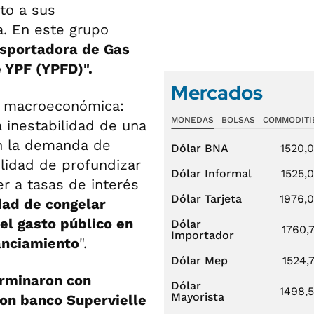
to a sus
a. En este grupo
nsportadora de Gas
 YPF (YPFD)".
Mercados
ón macroeconómica:
MONEDAS
BOLSAS
COMMODITI
 inestabilidad de una
en la demanda de
Dólar BNA
1520,
lidad de profundizar
Dólar Informal
1525,
r a tasas de interés
Dólar Tarjeta
1976,
idad de congelar
 el gasto público en
Dólar
1760,
Importador
nanciamiento
".
Dólar Mep
1524,
erminaron con
Dólar
1498,
Mayorista
ron banco Supervielle