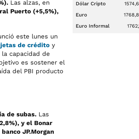
3%).
Las alzas, en
Dólar Cripto
1574,
ral Puerto (+5,5%),
Euro
1768,
Euro Informal
1762,
nció este lunes un
rjetas de crédito
y
 la capacidad de
jetivo es sostener el
ída del PBI producto
ía de subas.
Las
2,8%), y el Bonar
 banco JP.Morgan