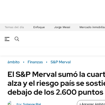
Temas del día
Enfoque
Jorge Messi
Mercado inmobilia
NEGOCIOS
ÚLTIMAS NOTICIAS
Especiales Ámbito
ECONOMÍA
ámbito
Finanzas
S&P Merval
Real Estate
Banco de Datos
El S&P Merval sumó la cuart
Sustentabilidad
Campo
alza y el riesgo país se sost
Seguros
FINANZAS
ENERGY REPORT
debajo de los 2.600 puntos
Dólar
POLÍTICA
Mercados
Solange Rial
Por
+
Agregar ámbito
Nacional