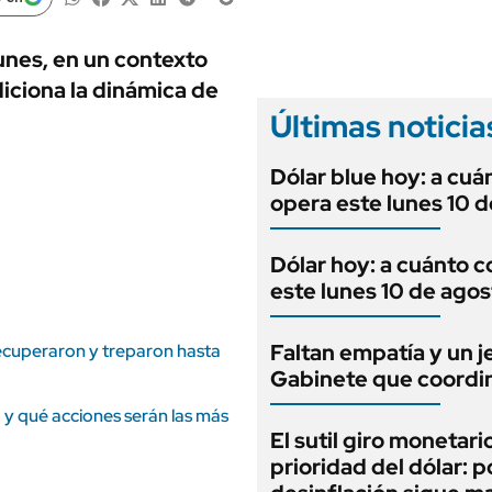
ANUARIO 2025
LIFESTYLE
EDICIÓN IMPRESA
AUTOS
unes, en un contexto
diciona la dinámica de
Últimas noticia
Dólar blue hoy: a cuá
opera este lunes 10 
Dólar hoy: a cuánto c
este lunes 10 de agos
Faltan empatía y un j
ecuperaron y treparon hasta
Gabinete que coordi
a y qué acciones serán las más
El sutil giro monetario
prioridad del dólar: p