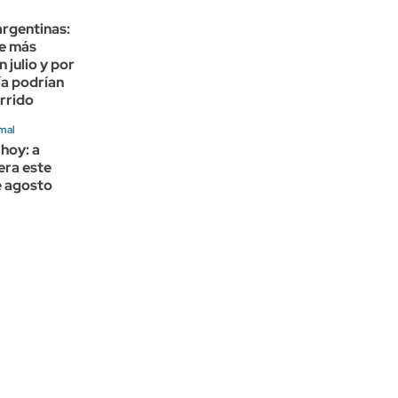
rgentinas:
ue más
 julio y por
ía podrían
rrido
mal
 hoy: a
era este
e agosto