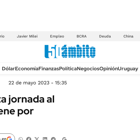
rio
Javier Milei
Empleo
BCRA
Deuda
China
Anuario autos 2026
Dólar
Economía
Finanzas
Política
Negocios
Opinión
Uruguay
TECNOLOGÍA
NOVEDADES FISCA
MÉXICO
22 de mayo 2023 - 15:35
EDICTOS JUDICIAL
OPINIÓN
a jornada al
MULTAS
MUNDO
iene por
LICITACIONES
INFORMACIÓN GENERAL
CUADROS TARIFAR
ESPECTÁCULOS
RECALL
DEPORTES
 en