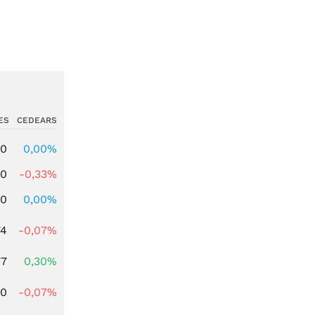
ES
CEDEARS
00
0,00%
00
-0,33%
00
0,00%
74
-0,07%
77
0,30%
50
-0,07%