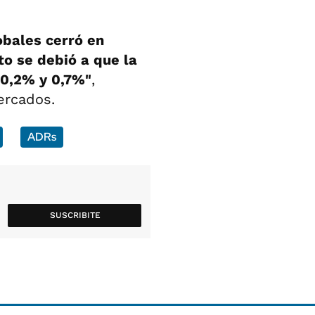
obales cerró en
to se debió a que la
 0,2% y 0,7%"
,
ercados.
ADRs
SUSCRIBITE