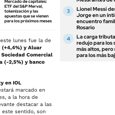
Mercado de capitales:
ETF del S&P Merval,
Lionel Messi de
tokenización y las
Jorge en un ínt
apuestas que se vienen
encuentro famil
para los próximos meses
Rosario
La carga tributa
 este lunes fue la de
redujo para los 
 (+4,4%) y Aluar
más altos, pero
ró Sociedad Comercial
para los más ba
ia (-2,5%) y banco
ty en IOL
estará marcado en
es, a la hora de
evante destacar a las
este sentido, son