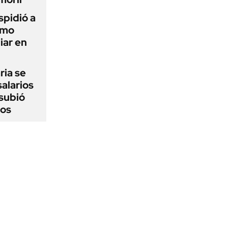
spidió a
imo
iar en
ria se
salarios
 subió
jos