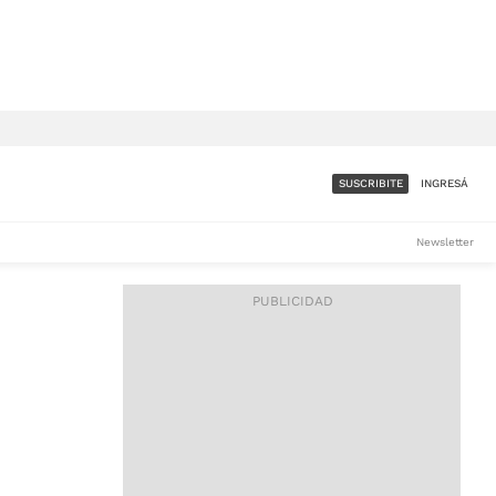
SUSCRIBITE
INGRESÁ
SUMATE A LA COMUNIDAD
Newsletter
DE ÁMBITO
LES
ACCESO FULL - $1.800/MES
ES
CORPORATIVO - CONSULTAR
Si tenés dudas comunicate
con nosotros a
IOS
suscripciones@ambito.com.ar
Llamanos al (54) 11 4556-
9147/48 o
al (54) 11 4449-3256 de lunes a