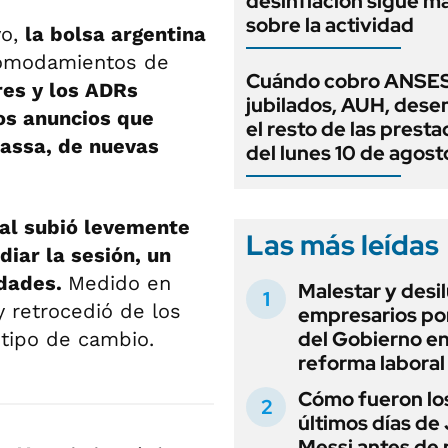
desinflación sigue 
sobre la actividad
vo,
la bolsa argentina
omodamientos de
Cuándo cobro ANSES
res y los ADRs
jubilados, AUH, dese
los anuncios que
el resto de las prest
Massa, de nuevas
del lunes 10 de agost
al subió levemente
Las más leídas
iar la sesión, un
idades.
Medido en
Malestar y desi
y retrocedió de los
empresarios por
del Gobierno en
 tipo de cambio.
reforma laboral
Cómo fueron lo
últimos días de
Messi antes de 