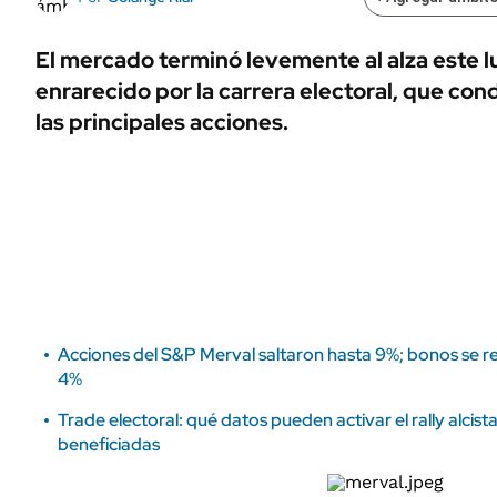
ÁMBITO DEBATE
Municipios
MEDIAKIT AMBITO DEBATE
El mercado terminó levemente al alza este l
URUGUAY
enrarecido por la carrera electoral, que con
las principales acciones.
Acciones del S&P Merval saltaron hasta 9%; bonos se r
4%
Trade electoral: qué datos pueden activar el rally alcist
beneficiadas