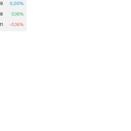
69
0,00%
88
0,16%
11
-0,16%