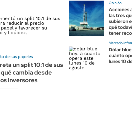
Opinión
Acciones a
las tres q
subieron en
qué todav
tener reco
Mercado infor
Dólar blue
cuánto op
to de sus papeles
lunes 10 d
eta un split 10:1 de sus
: qué cambia desde
los inversores