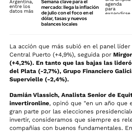
Semana clave para el
mercado: llega la inflación
de julio con el foco en el
dólar, tasas y nuevos
balances locales
La acción que más subió en el panel líder
Central Puerto (+4,9%), seguida por
Mirgor
(+4,2%). En tanto que las bajas las lide
del Plata (-2,7%), Grupo Financiero Galic
Supervielle (-2,4%).
Damián Vlassich, Analista Senior de Equi
invertironline
, opinó que "en un año que 
gran parte por las elecciones presidencial
invertir, consideramos que siempre es rel
compañías con buenos fundamentales. En 