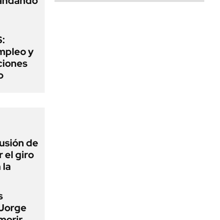
mandando
:
mpleo y
aciones
o
lusión de
 el giro
 la
s
 Jorge
morir