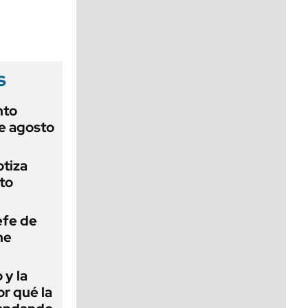
viernes de 10 a 18
s
nto
de agosto
otiza
to
efe de
ne
 y la
or qué la