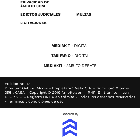
PRIVACIDAD DE
ÁMBITO.COM
EDICTOS JUDICIALES
MULTAS
LICITACIONES
MEDIAKIT
DIGITAL
TARIFARIO
DIGITAL
MEDIAKIT
AMBITO DEBATE
Edición N9412
Director: Gabriel Morini - Propietario: Nefir S.A. - Domicilio: Olleros
3551, CABA - Copyright © 2019 Ambito.com - RNPI En trámite - Issn
1852 9232 - Registro DNDA en trámite - Todos los derechos reservados
- Términos y condiciones de uso