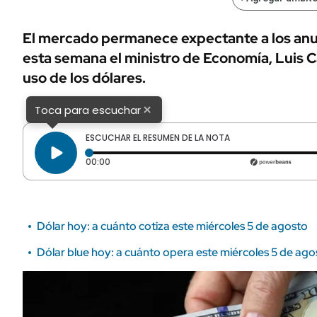
ÁMBITO DEBATE
Municipios
MEDIAKIT AMBITO DEBATE
El mercado permanece expectante a los anu
URUGUAY
esta semana el ministro de Economía, Luis 
uso de los dólares.
×
Toca para escuchar
ESCUCHAR EL RESUMEN DE LA NOTA
Tiempo transcurrido: 0 segundos
00:00
Dólar hoy: a cuánto cotiza este miércoles 5 de agosto
Dólar blue hoy: a cuánto opera este miércoles 5 de ago