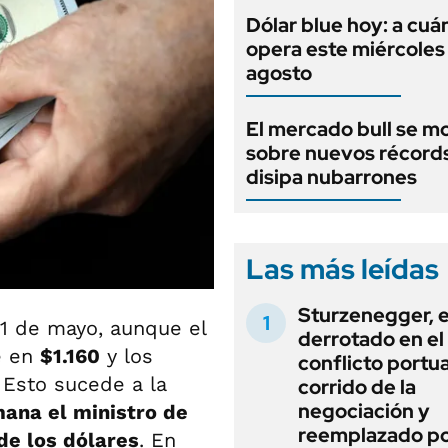
Dólar blue hoy: a cuá
opera este miércoles
agosto
El mercado bull se m
sobre nuevos récord
disipa nubarrones
Las más leídas
Sturzenegger, e
1 de mayo, aunque el
derrotado en el
e en
$1.160
y los
conflicto portua
 Esto sucede a la
corrido de la
negociación y
mana el ministro de
reemplazado p
de los dólares
. En