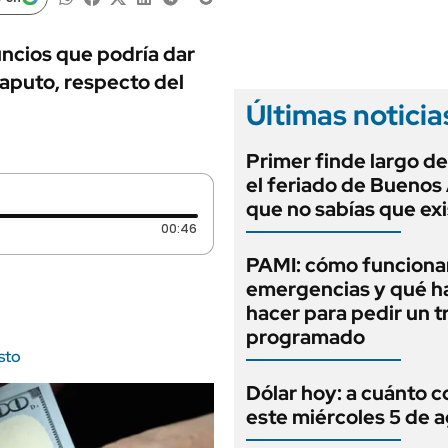
ANUARIO 2025
LIFESTYLE
EDICIÓN IMPRESA
AUTOS
ncios que podría dar
Caputo, respecto del
Últimas noticia
Primer finde largo de
el feriado de Buenos 
que no sabías que exi
Duración: 46 segundos
00:46
PAMI: cómo funcionan
emergencias y qué h
hacer para pedir un t
programado
sto
Dólar hoy: a cuánto c
este miércoles 5 de 