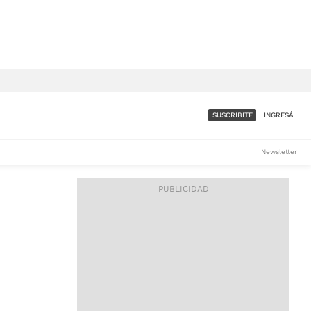
SUSCRIBITE
INGRESÁ
SUMATE A LA COMUNIDAD
Newsletter
DE ÁMBITO
LES
ACCESO FULL - $1.800/MES
ES
CORPORATIVO - CONSULTAR
Si tenés dudas comunicate
con nosotros a
IOS
suscripciones@ambito.com.ar
Llamanos al (54) 11 4556-
9147/48 o
al (54) 11 4449-3256 de lunes a