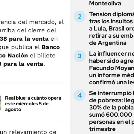
Monteoliva
Tensión diplomá
tras los insultos
rencia del mercado, el
a Lula, Brasil o
arriba del cierre del
retirar a su em
,38 para la venta
en
de Argentina
que publica el
Banco
La influencer n
co Nación
el billete
haber sido agre
0 para la
venta
.
Facundo Moyan
un informe méd
confirmó una le
Se interrumpió l
Real blue: a cuánto opera
de pobreza: lleg
este miércoles 5 de
30% de la pobla
agosto
sumó 600.000
personas en el 
trimestre
un relevamiento de