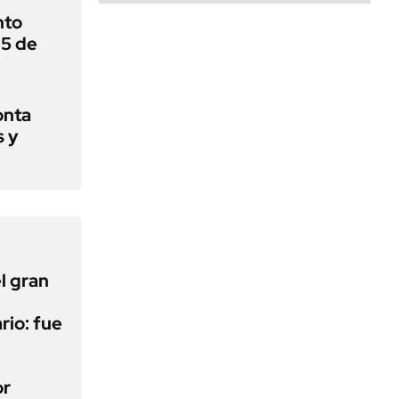
nto
 5 de
onta
s y
l gran
rio: fue
or