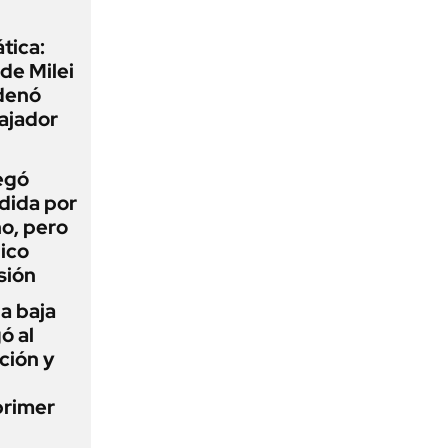
tica:
 de Milei
rdenó
bajador
egó
dida por
o, pero
ico
sión
a baja
ó al
ción y
primer