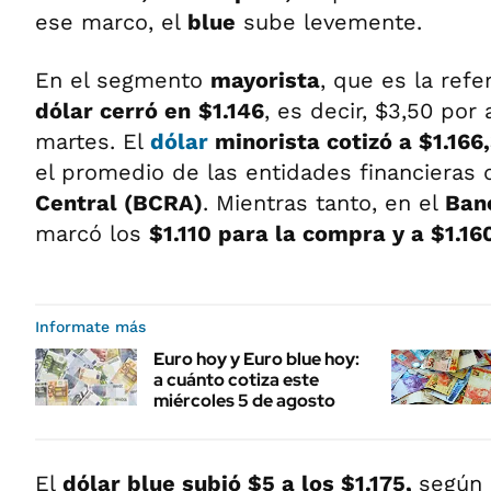
ese marco, el
blue
sube levemente.
En el segmento
mayorista
, que es la refe
dólar cerró en
$1.146
, es decir, $3,50 por 
martes. El
dólar
minorista cotizó a
$1.166
el promedio de las entidades financieras 
Central (BCRA)
. Mientras tanto, en el
Ban
marcó los
$1.110 para la compra y a $1.16
Informate más
Euro hoy y Euro blue hoy:
a cuánto cotiza este
miércoles 5 de agosto
El
dólar blue subió $5 a los $1.175
,
según 