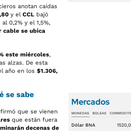
cieros anotan caídas
8,80
y el
CCL
bajó
 al 0,2% y el 1,5%,
r cable se ubica
5% este miércoles
,
as alzas. De esta
 el año en los
$1.306,
é se sabe
Mercados
nfirmó que se vienen
MONEDAS
BOLSAS
COMMODITI
ares
que están fuera
Dólar BNA
1520,
iminarán decenas de