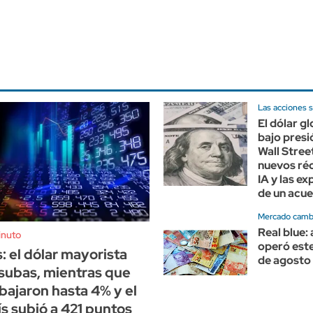
Las acciones s
El dólar gl
bajo presi
Wall Stree
nuevos réc
IA y las e
de un acue
Mercado cambi
Real blue:
inuto
operó est
 el dólar mayorista
de agosto
subas, mientras que
bajaron hasta 4% y el
ís subió a 421 puntos