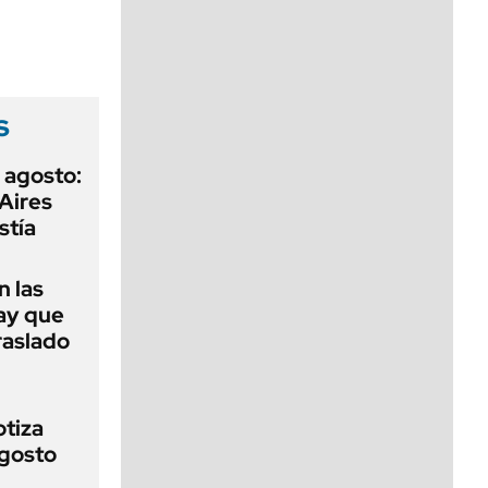
viernes de 10 a 18
s
 agosto:
Aires
stía
 las
ay que
raslado
otiza
agosto