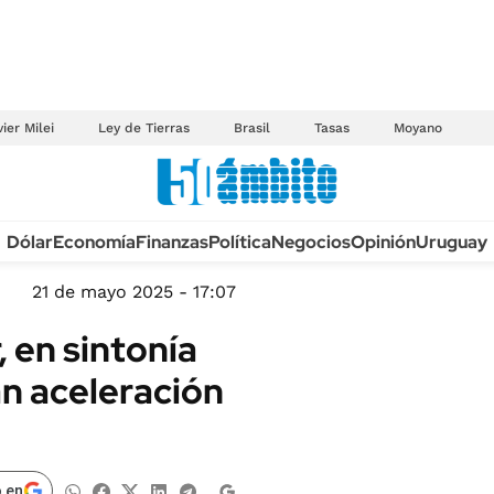
ier Milei
Ley de Tierras
Brasil
Tasas
Moyano
Anuario autos 2026
Dólar
Economía
Finanzas
Política
Negocios
Opinión
Uruguay
TECNOLOGÍA
NOVEDADES FISCA
MÉXICO
21 de mayo 2025 - 17:07
EDICTOS JUDICIAL
OPINIÓN
r, en sintonía
MULTAS
MUNDO
an aceleración
LICITACIONES
INFORMACIÓN GENERAL
CUADROS TARIFAR
ESPECTÁCULOS
RECALL
DEPORTES
 en