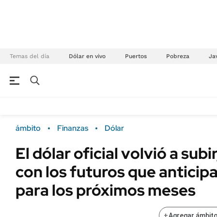
Temas del día
Dólar en vivo
Puertos
Pobreza
Jav
NEGOCIOS
ÚLTIMAS NOTICIAS
Especiales Ámbito
ECONOMÍA
ámbito
Finanzas
Dólar
Real Estate
Banco de Datos
El dólar oficial volvió a subi
Sustentabilidad
Campo
con los futuros que anticip
Seguros
FINANZAS
ENERGY REPORT
para los próximos meses
Dólar
POLÍTICA
Mercados
+
Agregar ámbito
Nacional