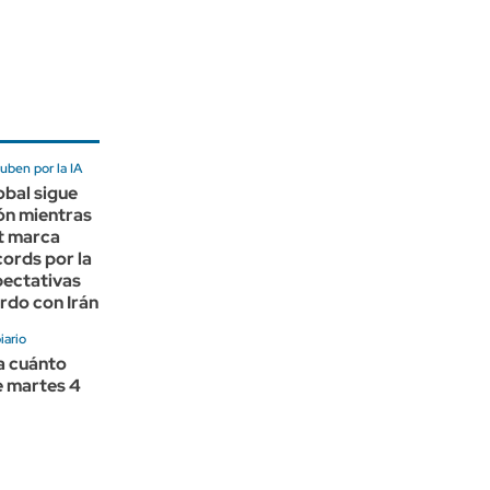
uben por la IA
obal sigue
ón mientras
t marca
ords por la
xpectativas
rdo con Irán
ario
 a cuánto
e martes 4