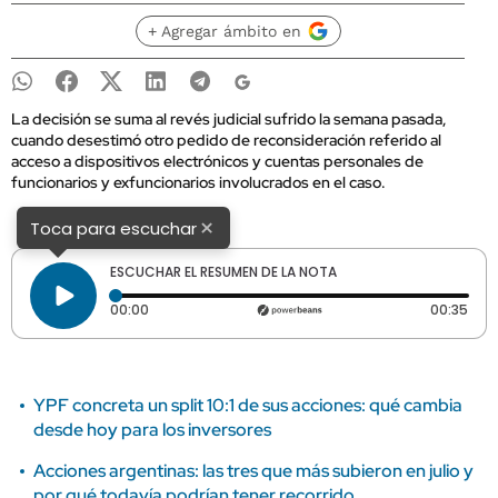
+ Agregar ámbito en
La decisión se suma al revés judicial sufrido la semana pasada,
cuando desestimó otro pedido de reconsideración referido al
acceso a dispositivos electrónicos y cuentas personales de
funcionarios y exfuncionarios involucrados en el caso.
×
Toca para escuchar
ESCUCHAR EL RESUMEN DE LA NOTA
Tiempo transcurrido: 0 segundos
Dura
00:00
00:35
YPF concreta un split 10:1 de sus acciones: qué cambia
desde hoy para los inversores
Acciones argentinas: las tres que más subieron en julio y
por qué todavía podrían tener recorrido