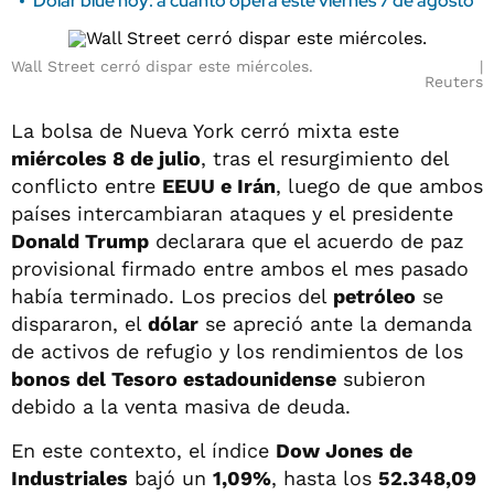
Dólar blue hoy: a cuánto opera este viernes 7 de agosto
Wall Street cerró dispar este miércoles.
Reuters
La bolsa de Nueva York cerró mixta este
miércoles 8 de julio
, tras el resurgimiento del
conflicto entre
EEUU e Irán
, luego de que ambos
países intercambiaran ataques y el presidente
Donald Trump
declarara que el acuerdo de paz
provisional firmado entre ambos el mes pasado
había terminado. Los precios del
petróleo
se
dispararon, el
dólar
se apreció ante la demanda
de activos de refugio y los rendimientos de los
bonos del Tesoro estadounidense
subieron
debido a la venta masiva de deuda.
En este contexto, el índice
Dow Jones de
Industriales
bajó un
1,09%
, hasta los
52.348,09