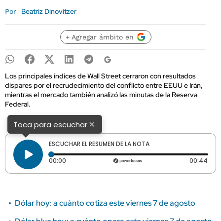
Beatriz Dinovitzer
Por
+ Agregar ámbito en
Los principales índices de Wall Street cerraron con resultados
dispares por el recrudecimiento del conflicto entre EEUU e Irán,
mientras el mercado también analizó las minutas de la Reserva
Federal.
×
Toca para escuchar
ESCUCHAR EL RESUMEN DE LA NOTA
Tiempo transcurrido: 0 segundos
Dura
00:00
00:44
Dólar hoy: a cuánto cotiza este viernes 7 de agosto