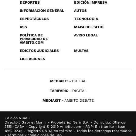
DEPORTES
EDICIÓN IMPRESA
INFORMACIÓN GENERAL
AUTOS
ESPECTÁCULOS
TECNOLOGÍA
RSS
MAPA DEL SITIO
POLÍTICA DE
AVISO LEGAL
PRIVACIDAD DE
ÁMBITO.COM
EDICTOS JUDICIALES
MULTAS
LICITACIONES
MEDIAKIT
DIGITAL
TARIFARIO
DIGITAL
MEDIAKIT
AMBITO DEBATE
Edición N9410
Director: Gabriel Morini - Propietario: Nefir S.A. - Domicilio: Olleros
3551, CABA - Copyright © 2019 Ambito.com - RNPI En trámite - Issn
1852 9232 - Registro DNDA en trámite - Todos los derechos reservados
- Términos y condiciones de uso