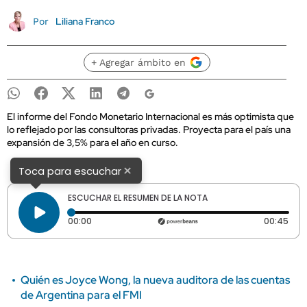
Liliana Franco
Por
+ Agregar ámbito en
El informe del Fondo Monetario Internacional es más optimista que
lo reflejado por las consultoras privadas. Proyecta para el país una
expansión de 3,5% para el año en curso.
×
Toca para escuchar
ESCUCHAR EL RESUMEN DE LA NOTA
Tiempo transcurrido: 0 segundos
Dura
00:00
00:45
Quién es Joyce Wong, la nueva auditora de las cuentas
de Argentina para el FMI