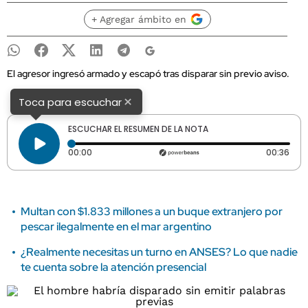
+ Agregar ámbito en
El agresor ingresó armado y escapó tras disparar sin previo aviso.
×
Toca para escuchar
ESCUCHAR EL RESUMEN DE LA NOTA
Tiempo transcurrido: 0 segundos
Dura
00:00
00:36
Multan con $1.833 millones a un buque extranjero por
pescar ilegalmente en el mar argentino
¿Realmente necesitas un turno en ANSES? Lo que nadie
te cuenta sobre la atención presencial