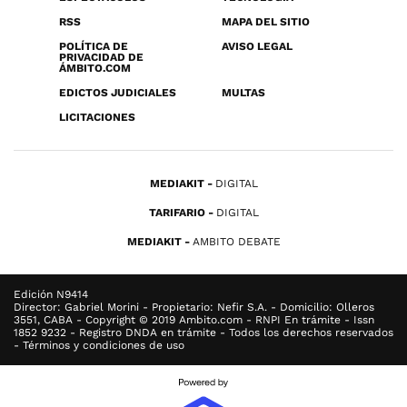
RSS
MAPA DEL SITIO
POLÍTICA DE
AVISO LEGAL
PRIVACIDAD DE
ÁMBITO.COM
EDICTOS JUDICIALES
MULTAS
LICITACIONES
MEDIAKIT
DIGITAL
TARIFARIO
DIGITAL
MEDIAKIT
AMBITO DEBATE
Edición N9414
Director: Gabriel Morini - Propietario: Nefir S.A. - Domicilio: Olleros
3551, CABA - Copyright © 2019 Ambito.com - RNPI En trámite - Issn
1852 9232 - Registro DNDA en trámite - Todos los derechos reservados
- Términos y condiciones de uso