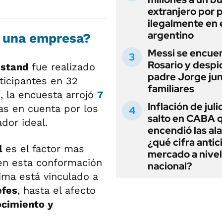
extranjero por 
ilegalmente en 
argentino
n una empresa?
Messi se encue
Rosario y despi
dstand
fue realizado
padre Jorge jun
ticipantes en 32
familiares
, la encuesta arrojó
7
Inflación de julio
s en cuenta por los
salto en CABA 
dor ideal.
encendió las al
¿qué cifra antic
l
es el factor mas
mercado a nivel
ien esta conformación
nacional?
ima está vinculado a
efes
, hasta el afecto
cimiento y