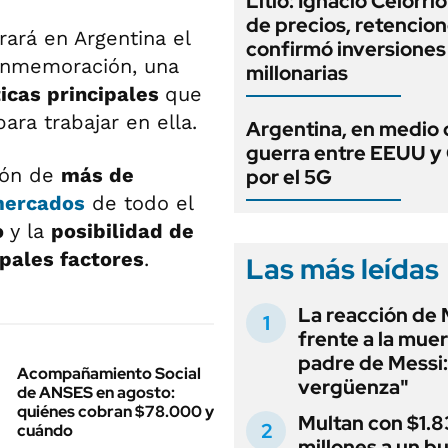
Litio: Ignacio Celorri
de precios, retencion
rará en Argentina el
confirmó inversiones
conmemoración, una
millonarias
ticas principales
que
para trabajar en ella.
Argentina, en medio 
guerra entre EEUU y
nión de
más de
por el 5G
mercados
de todo el
o
y la
posibilidad de
ipales factores
.
Las más leídas
La reacción de 
frente a la muer
padre de Messi:
Acompañamiento Social
vergüenza"
de ANSES en agosto:
quiénes cobran $78.000 y
Multan con $1.8
cuándo
millones a un b