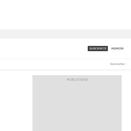
SUSCRIBITE
INGRESÁ
SUMATE A LA COMUNIDAD
Newsletter
DE ÁMBITO
LES
ACCESO FULL - $1.800/MES
ES
CORPORATIVO - CONSULTAR
Si tenés dudas comunicate
con nosotros a
IOS
suscripciones@ambito.com.ar
Llamanos al (54) 11 4556-
9147/48 o
al (54) 11 4449-3256 de lunes a