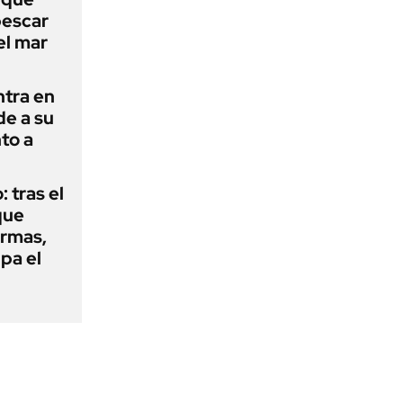
pescar
el mar
ntra en
de a su
to a
: tras el
que
armas,
ipa el