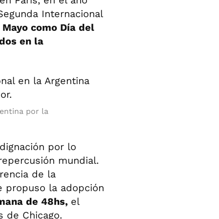
en París, en el año
 Segunda Internacional
e Mayo como Día del
idos en la
entina por la
ndignación por lo
repercusión mundial.
rencia de la
se propuso la adopción
emana de 48hs,
el
s de Chicago.