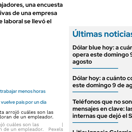
ANUARIO 2025
bajadores, una encuesta
LIFESTYLE
EDICIÓN IMPRESA
ctivas de una empresa
AUTOS
laboral se llevó el
Últimas noticia
Dólar blue hoy: a cuá
opera este domingo 
agosto
Dólar hoy: a cuánto c
este domingo 9 de a
 a trabajar menos horas
Teléfonos que no son
vuelve país por un día
mensajes en clave: la
internas que dejó el
jó cuáles son las
an de un empleador.
Pexels