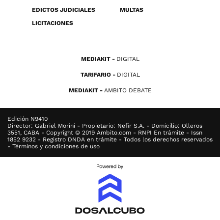
EDICTOS JUDICIALES
MULTAS
LICITACIONES
MEDIAKIT
DIGITAL
TARIFARIO
DIGITAL
MEDIAKIT
AMBITO DEBATE
Edición N9410
Director: Gabriel Morini - Propietario: Nefir S.A. - Domicilio: Olleros
3551, CABA - Copyright © 2019 Ambito.com - RNPI En trámite - Issn
1852 9232 - Registro DNDA en trámite - Todos los derechos reservados
- Términos y condiciones de uso