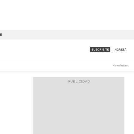
il
SUSCRIBITE
INGRESÁ
SUMATE A LA COMUNIDAD
Newsletter
DE ÁMBITO
LES
ACCESO FULL - $1.800/MES
ES
CORPORATIVO - CONSULTAR
Si tenés dudas comunicate
con nosotros a
IOS
suscripciones@ambito.com.ar
Llamanos al (54) 11 4556-
9147/48 o
al (54) 11 4449-3256 de lunes a