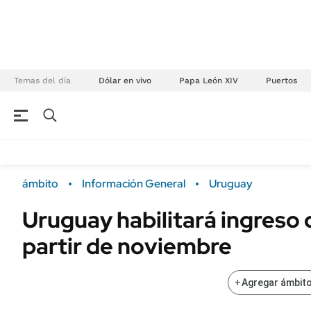
Temas del día
Dólar en vivo
Papa León XIV
Puertos
NEGOCIOS
ÚLTIMAS NOTICIAS
Especiales Ámbito
ECONOMÍA
ámbito
Información General
Uruguay
Real Estate
Banco de Datos
Uruguay habilitará ingreso d
Sustentabilidad
Campo
partir de noviembre
Seguros
FINANZAS
ENERGY REPORT
Dólar
+
Agregar ámbito
POLÍTICA
Mercados
Nacional