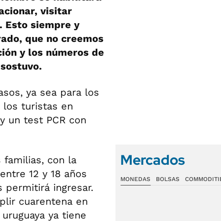
cionar, visitar
e. Esto siempre y
rado, que no creemos
ión y los números de
 sostuvo.
asos, ya sea para los
 los turistas en
y un test PCR con
Mercados
 familias, con la
entre 12 y 18 años
MONEDAS
BOLSAS
COMMODITI
permitirá ingresar.
plir cuarentena en
n uruguaya ya tiene