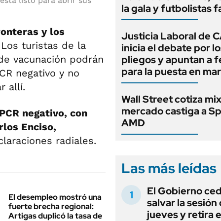
está listo para abrir sus
la gala y futbolistas 
onteras y los
Justicia Laboral de 
Los turistas de la
inicia el debate por l
de vacunación podrán
pliegos y apuntan a 
para la puesta en ma
PCR negativo y no
r allí.
Wall Street cotiza mix
mercado castiga a S
PCR negativo, con
AMD
rlos Enciso,
laraciones radiales.
Las más leídas
El Gobierno ce
El desempleo mostró una
salvar la sesión
fuerte brecha regional:
jueves y retira e
Artigas duplicó la tasa de