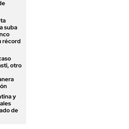
de
sta
a suba
anco
u récord
 caso
ti, otro
anera
ión
tina y
ñales
gado de