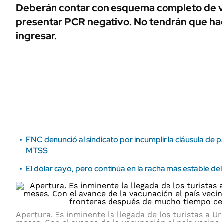
ÁMBITO DEBATE
Deberán contar con esquema completo de 
Municipios
presentar PCR negativo. No tendrán que ha
MEDIAKIT AMBITO DEBATE
URUGUAY
ingresar.
FNC denunció al sindicato por incumplir la cláusula de pa
MTSS
El dólar cayó, pero continúa en la racha más estable de
Apertura. Es inminente la llegada de los turistas a 