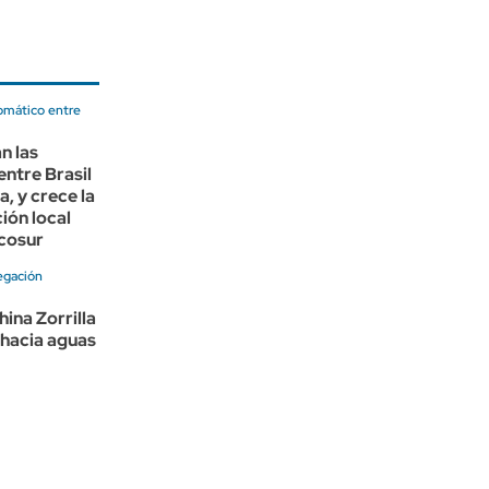
lomático entre
n las
entre Brasil
a, y crece la
ión local
rcosur
egación
hina Zorrilla
 hacia aguas