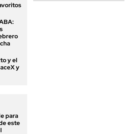
favoritos
CABA:
os
febrero
rcha
to y el
paceX y
de para
 de este
l