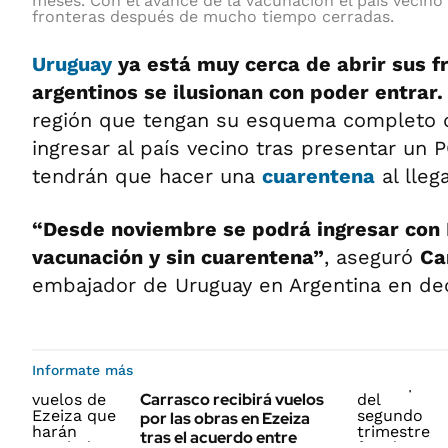
meses. Con el avance de la vacunación el país vecino 
fronteras después de mucho tiempo cerradas.
Uruguay
ya está muy cerca de abrir sus fr
argentinos se ilusionan con poder entrar.
región que tengan su esquema completo 
ingresar al país vecino tras presentar un 
tendrán que hacer una
cuarentena
al llega
“Desde noviembre se podrá ingresar con 
vacunación y sin cuarentena”
, aseguró
Ca
embajador de Uruguay en Argentina en dec
Informate más
Carrasco recibirá vuelos
por las obras en Ezeiza
tras el acuerdo entre