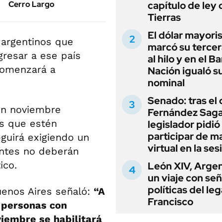
Cerro Largo
capítulo de ley 
Tierras
El dólar mayori
 argentinos que
marcó su tercer
resar a ese país
al hilo y en el B
comenzará a
Nación igualó s
nominal
Senado: tras el
 en noviembre
Fernández Sagas
as que estén
legislador pidió
participar de m
guirá exigiendo un
virtual en la ses
tantes no deberán
ico.
León XIV, Argen
un viaje con se
políticas del le
uenos Aires señaló:
“A
Francisco
 personas con
viembre se habilitará