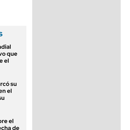
viernes de 10 a 18
s
dial
uvo que
e el
arcó su
en el
su
bre el
echa de