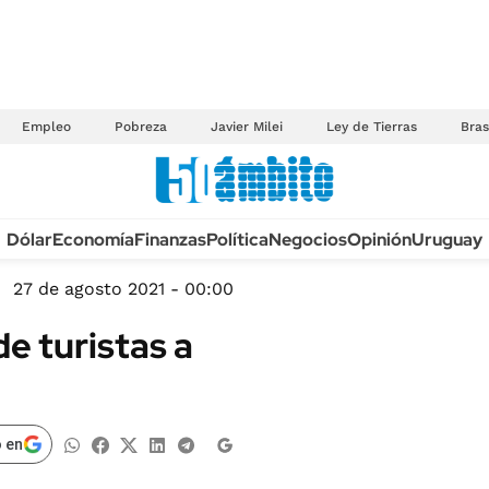
Empleo
Pobreza
Javier Milei
Ley de Tierras
Bras
Anuario autos 2026
Dólar
Economía
Finanzas
Política
Negocios
Opinión
Uruguay
TECNOLOGÍA
NOVEDADES FISCA
MÉXICO
27 de agosto 2021 - 00:00
EDICTOS JUDICIAL
OPINIÓN
e turistas a
MULTAS
MUNDO
LICITACIONES
INFORMACIÓN GENERAL
CUADROS TARIFAR
ESPECTÁCULOS
 en
RECALL
DEPORTES