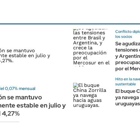
Conflicto dip
los socios
Se agudiza
tensiones 
y Argentin
preocupac
por el Me
Hito en la nav
sustentable
del 0,07% mensual
El buque C
ión se mantuvo
ya navega
uruguayas
ente estable en julio y
l 4,27%