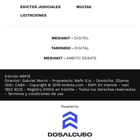
EDICTOS JUDICIALES
MULTAS
LICITACIONES
MEDIAKIT
DIGITAL
TARIFARIO
DIGITAL
MEDIAKIT
AMBITO DEBATE
Edición N9415
Director: Gabriel Morini - Propietario: Nefir S.A. - Domicilio: Olleros
3551, CABA - Copyright © 2019 Ambito.com - RNPI En trámite - Issn
1852 9232 - Registro DNDA en trámite - Todos los derechos reservados
- Términos y condiciones de uso