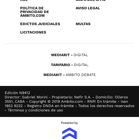
POLÍTICA DE
AVISO LEGAL
PRIVACIDAD DE
ÁMBITO.COM
EDICTOS JUDICIALES
MULTAS
LICITACIONES
MEDIAKIT
DIGITAL
TARIFARIO
DIGITAL
MEDIAKIT
AMBITO DEBATE
Edición N9412
Director: Gabriel Morini - Propietario: Nefir S.A. - Domicilio: Olleros
3551, CABA - Copyright © 2019 Ambito.com - RNPI En trámite - Issn
1852 9232 - Registro DNDA en trámite - Todos los derechos reservados
- Términos y condiciones de uso