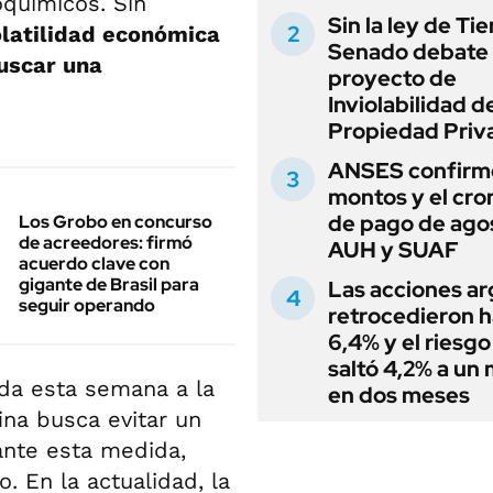
oquímicos. Sin
Sin la ley de Tie
olatilidad económica
Senado debate 
uscar una
proyecto de
Inviolabilidad de
Propiedad Priv
ANSES confirmó
montos y el cr
de pago de ago
Los Grobo en concurso
de acreedores: firmó
AUH y SUAF
acuerdo clave con
gigante de Brasil para
Las acciones ar
seguir operando
retrocedieron h
6,4% y el riesgo
saltó 4,2% a un
ada esta semana a la
en dos meses
ina busca evitar un
ante esta medida,
 En la actualidad, la