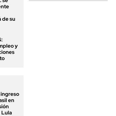
: se
ente
á de su
:
mpleo y
aciones
to
l ingreso
sil en
sión
 Lula