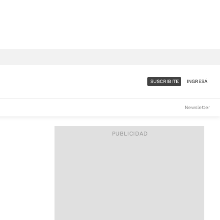
SUSCRIBITE
INGRESÁ
SUMATE A LA COMUNIDAD
Newsletter
DE ÁMBITO
LES
ACCESO FULL - $1.800/MES
ES
CORPORATIVO - CONSULTAR
Si tenés dudas comunicate
con nosotros a
IOS
suscripciones@ambito.com.ar
Llamanos al (54) 11 4556-
9147/48 o
al (54) 11 4449-3256 de lunes a