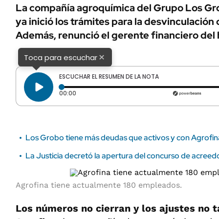
ÁMBITO DEBATE
La compañía agroquímica del Grupo Los Gr
Municipios
ya inició los trámites para la desvinculació
MEDIAKIT AMBITO DEBATE
URUGUAY
Además, renunció el gerente financiero del 
×
Toca para escuchar
ESCUCHAR EL RESUMEN DE LA NOTA
Tiempo transcurrido: 0 segundos
00:00
Los Grobo tiene más deudas que activos y con Agrofin
La Justicia decretó la apertura del concurso de acree
Agrofina tiene actualmente 180 empleados.
Los números no cierran y los ajustes no t