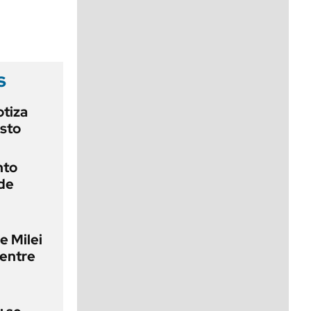
viernes de 10 a 18
s
otiza
osto
nto
 de
e Milei
 entre