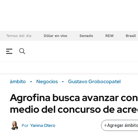
Temas del día
Dólar en vivo
Senado
REM
Brasil
NEGOCIOS
ÚLTIMAS NOTICIAS
Especiales Ámbito
ECONOMÍA
ámbito
Negocios
Gustavo Grobocopatel
Real Estate
Banco de Datos
Agrofina busca avanzar con
Sustentabilidad
Campo
medio del concurso de acr
Seguros
FINANZAS
ENERGY REPORT
Dólar
Yanina Otero
Por
+
Agregar ámbito
POLÍTICA
Mercados
Nacional