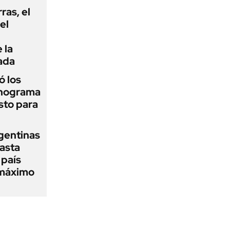
rras, el
el
 la
ada
 los
onograma
sto para
gentinas
asta
 país
 máximo