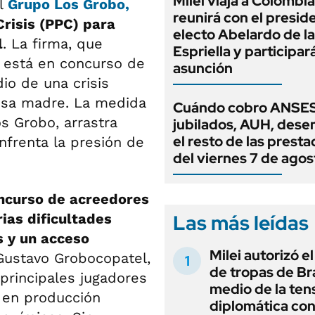
Milei viaja a Colombia
l
Grupo Los Grobo
,
reunirá con el presid
risis (PPC) para
electo Abelardo de la
l
. La firma, que
Espriella y participar
 está en concurso de
asunción
io de una crisis
esa madre. La medida
Cuándo cobro ANSES
s Grobo, arrastra
jubilados, AUH, dese
el resto de las prest
frenta la presión de
del viernes 7 de agos
oncurso de acreedores
Las más leídas
rias dificultades
s y un acceso
Milei autorizó e
ustavo Grobocopatel,
de tropas de Bra
 principales jugadores
medio de la ten
s en producción
diplomática con