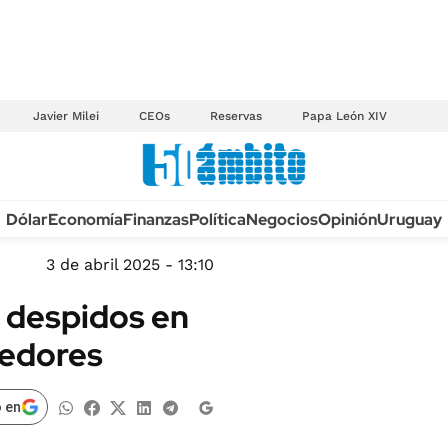
Javier Milei
CEOs
Reservas
Papa León XIV
Anuario autos 2026
Dólar
Economía
Finanzas
Política
Negocios
Opinión
Uruguay
TECNOLOGÍA
NOVEDADES FISCA
MÉXICO
3 de abril 2025 - 13:10
EDICTOS JUDICIAL
OPINIÓN
 despidos en
MULTAS
MUNDO
eedores
LICITACIONES
INFORMACIÓN GENERAL
CUADROS TARIFAR
ESPECTÁCULOS
 en
RECALL
DEPORTES