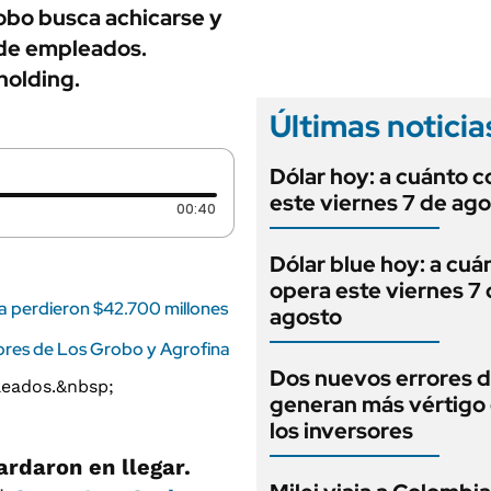
ANUARIO 2025
obo busca achicarse y
LIFESTYLE
EDICIÓN IMPRESA
n de empleados.
AUTOS
holding.
Últimas noticia
Dólar hoy: a cuánto c
este viernes 7 de ag
Duración: 40 segundos
00:40
Dólar blue hoy: a cuá
opera este viernes 7
a perdieron $42.700 millones
agosto
dores de Los Grobo y Agrofina
Dos nuevos errores d
generan más vértigo
los inversores
ardaron en llegar.