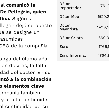
Dólar
ial
comunicó la
1761,
Importador
De Pellegrin, quien
Dólar Mep
1520,
fina.
Según la
ellegrin dejó su puesto
Dólar
1499,
Mayorista
ue se designe un
Dólar Cripto
1569,
n asumidas
 CEO de la compañía.
Euro
1766,
Euro Informal
1764,
largo del último año
en dólares, la falta
idad del sector. En su
untó a la combinación
mo elementos clave
ompañía también
y la falta de liquidez
al continuidad de su