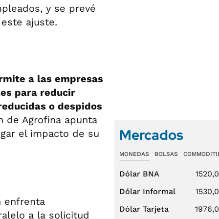
pleados, y se prevé
este ajuste.
rmite a las empresas
les para reducir
reducidas o despidos
n de Agrofina apunta
Mercados
igar el impacto de su
MONEDAS
BOLSAS
COMMODITI
Dólar BNA
1520,
Dólar Informal
1530,
n enfrenta
Dólar Tarjeta
1976,
alelo a la solicitud