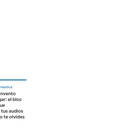
mestica
invento
ar: el bloc
que
 tus audios
o te olvides