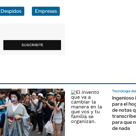
Despidos
Empresas
SUSCRIBITE
Tecnología do
Ingenioso 
para el hog
de notas 
transcribe
para que n
de nada