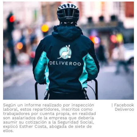
Según un informe realizado por inspección
Facebook
laboral, estos repartidores, inscritos como
Deliveroo
trabajadores por cuenta propia, en realidad
son asalariados de la empresa que debería
asumir su cotización a la Seguridad Social,
explicó Esther Costa, abogada de siete de
ellos.