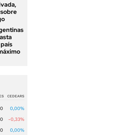
ivada,
 sobre
go
gentinas
asta
 país
 máximo
ES
CEDEARS
00
0,00%
00
-0,33%
00
0,00%