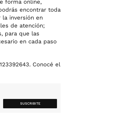
de forma online,
, podrás encontrar toda
 la inversión en
les de atención;
s, para que las
cesario en cada paso
1123392643. Conocé el
SUSCRIBITE