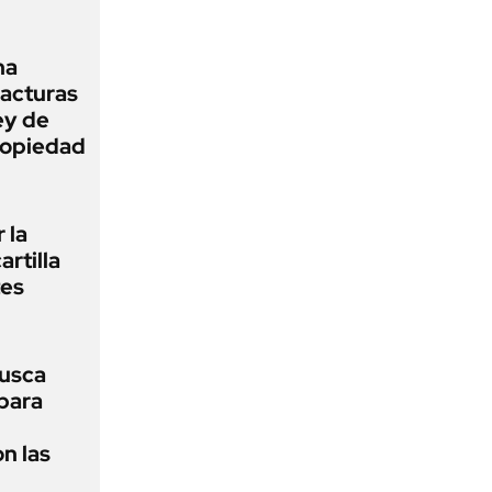
na
facturas
ey de
Propiedad
 la
artilla
tes
usca
 para
n las