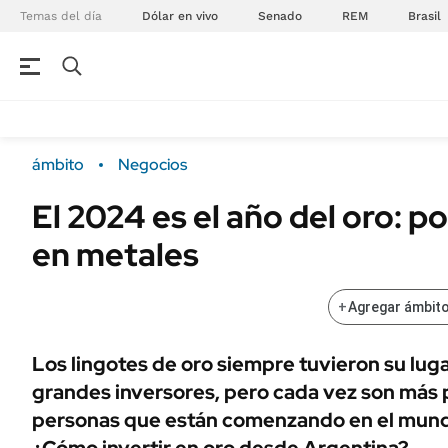
Temas del día
Dólar en vivo
Senado
REM
Brasil
NEGOCIOS
ÚLTIMAS NOTICIAS
Especiales Ámbito
ECONOMÍA
ámbito
Negocios
Real Estate
Banco de Datos
El 2024 es el año del oro: po
Sustentabilidad
Campo
en metales
Seguros
FINANZAS
ENERGY REPORT
Dólar
+
Agregar ámbito
POLÍTICA
Mercados
Nacional
ÁMBITO DEBATE
Los lingotes de oro siempre tuvieron su lugar
Municipios
grandes inversores, pero cada vez son más 
MEDIAKIT AMBITO DEBATE
URUGUAY
personas que están comenzando en el mundo