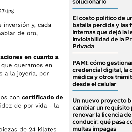
solucionarlo
El costo político de u
 inversión y, cada
batalla perdida y las 
internas que dejó la l
hablar de oro,
Inviolabilidad de la 
Privada
taciones en cuanto a
PAMI: cómo gestionar
s que queramos en
credencial digital, la c
a la joyería, por
médica y otros trámi
desde el celular
dos con
certificado de
Un nuevo proyecto b
idez de por vida - la
cambiar un requisito
renovar la licencia de
conducir: qué pasa co
multas impagas
piezas de 24 kilates