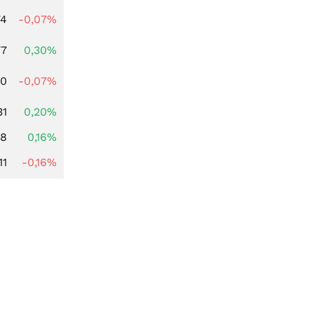
74
-0,07%
77
0,30%
50
-0,07%
31
0,20%
88
0,16%
11
-0,16%