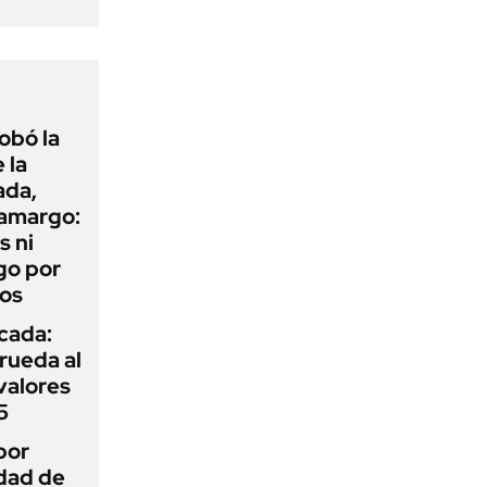
obó la
 la
ada,
 amargo:
s ni
go por
dos
icada:
rueda al
 valores
5
por
idad de