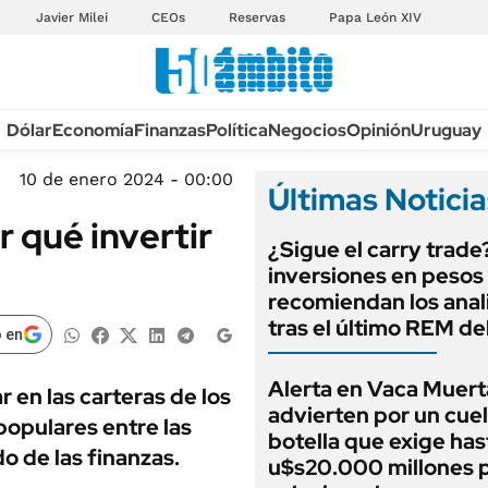
Javier Milei
CEOs
Reservas
Papa León XIV
Anuario autos 2026
Dólar
Economía
Finanzas
Política
Negocios
Opinión
Uruguay
TECNOLOGÍA
NOVEDADES FISCA
MÉXICO
10 de enero 2024 - 00:00
Últimas Noticia
EDICTOS JUDICIAL
OPINIÓN
r qué invertir
MULTAS
¿Sigue el carry trade
MUNDO
LICITACIONES
inversiones en pesos
INFORMACIÓN GENERAL
recomiendan los anal
CUADROS TARIFAR
ESPECTÁCULOS
tras el último REM d
 en
RECALL
DEPORTES
ANUARIO 2025
Alerta en Vaca Muert
 en las carteras de los
LIFESTYLE
advierten por un cuel
EDICIÓN IMPRESA
populares entre las
AUTOS
botella que exige has
 de las finanzas.
u$s20.000 millones 