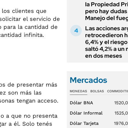
la Propiedad Pr
 los clientes que
pero hay dudas
Manejo del fue
licitar el servicio de
 para la cantidad de
Las acciones ar
ntidad infinita.
retrocedieron h
6,4% y el riesgo
saltó 4,2% a un
en dos meses
Mercados
jos de presentar más
 vez son más las
MONEDAS
BOLSAS
COMMODITI
sonas tengan acceso.
Dólar BNA
1520,
Dólar Informal
1525,
ido a que no presenta
ar a él. Solo tenés
Dólar Tarjeta
1976,