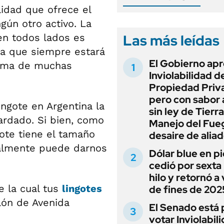
lidad que ofrece el
gún otro activo. La
Las más leídas
en todos lados es
da que siempre estará
El Gobierno apr
prima de muchas
Inviolabilidad de
Propiedad Priv
pero con sabor
ingote en Argentina la
sin ley de Tierra
rdado. Si bien, como
Manejo del Fue
gote tiene el tamaño
desaire de alia
ualmente puede darnos
Dólar blue en p
cedió por sexta 
hilo y retornó a
e la cual tus
lingotes
de fines de 202
lón de Avenida
El Senado está 
votar Inviolabil