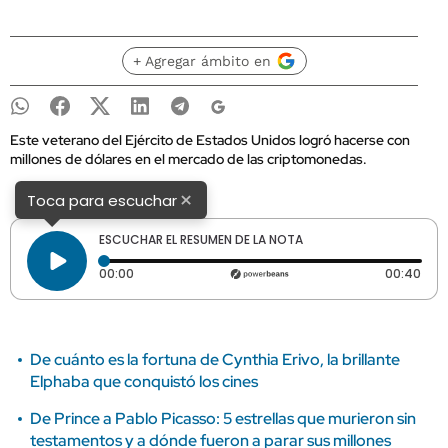
+ Agregar ámbito en
Este veterano del Ejército de Estados Unidos logró hacerse con
millones de dólares en el mercado de las criptomonedas.
×
Toca para escuchar
ESCUCHAR EL RESUMEN DE LA NOTA
Tiempo transcurrido: 0 segundos
Dura
00:00
00:40
De cuánto es la fortuna de Cynthia Erivo, la brillante
Elphaba que conquistó los cines
De Prince a Pablo Picasso: 5 estrellas que murieron sin
testamentos y a dónde fueron a parar sus millones