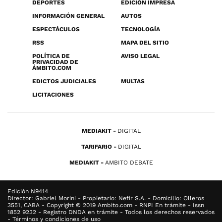
DEPORTES
EDICIÓN IMPRESA
INFORMACIÓN GENERAL
AUTOS
ESPECTÁCULOS
TECNOLOGÍA
RSS
MAPA DEL SITIO
POLÍTICA DE
AVISO LEGAL
PRIVACIDAD DE
ÁMBITO.COM
EDICTOS JUDICIALES
MULTAS
LICITACIONES
MEDIAKIT
DIGITAL
TARIFARIO
DIGITAL
MEDIAKIT
AMBITO DEBATE
Edición N9414
Director: Gabriel Morini - Propietario: Nefir S.A. - Domicilio: Olleros
3551, CABA - Copyright © 2019 Ambito.com - RNPI En trámite - Issn
1852 9232 - Registro DNDA en trámite - Todos los derechos reservados
- Términos y condiciones de uso