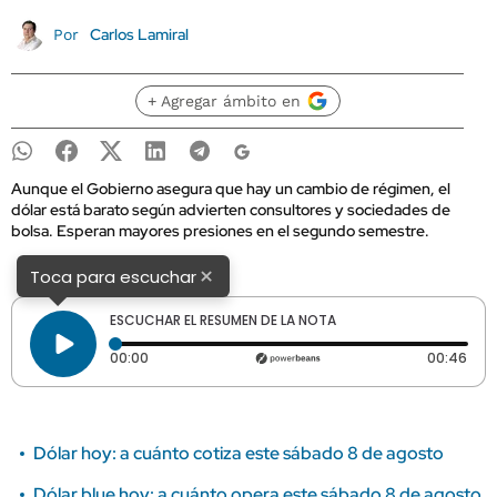
Carlos Lamiral
Por
+ Agregar ámbito en
Aunque el Gobierno asegura que hay un cambio de régimen, el
dólar está barato según advierten consultores y sociedades de
bolsa. Esperan mayores presiones en el segundo semestre.
×
Toca para escuchar
ESCUCHAR EL RESUMEN DE LA NOTA
Tiempo transcurrido: 0 segundos
Dura
00:00
00:46
Dólar hoy: a cuánto cotiza este sábado 8 de agosto
Dólar blue hoy: a cuánto opera este sábado 8 de agosto