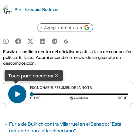
Ezequiel Rudman
Por
+ Agregar ámbito en
Escala el conflicto dentro del oficialismo ante la falta de conducción
política. El factor Adorni encendió la mecha de un gabinete en
descomposición.
×
Toca para escuchar
ESCUCHAR EL RESUMEN DE LA NOTA
Tiempo transcurrido: 0 segundos
Dura
00:00
00:41
Furia de Bullrich contra Villarruel en el Senado: "Está
militando para el kirchnerismo"