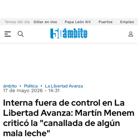
Temas del día
Dólar en vivo
Papa León XIV
Puertos
Empleo
ámbito
Política
La Libertad Avanza
17 de mayo 2026 - 14:31
Interna fuera de control en La
Libertad Avanza: Martín Menem
criticó la "canallada de algún
mala leche"