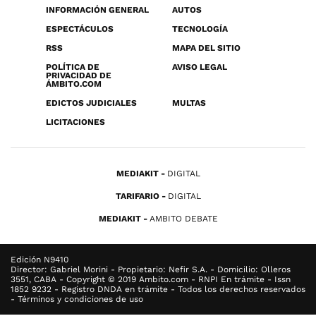
INFORMACIÓN GENERAL
AUTOS
ESPECTÁCULOS
TECNOLOGÍA
RSS
MAPA DEL SITIO
POLÍTICA DE
AVISO LEGAL
PRIVACIDAD DE
ÁMBITO.COM
EDICTOS JUDICIALES
MULTAS
LICITACIONES
MEDIAKIT
DIGITAL
TARIFARIO
DIGITAL
MEDIAKIT
AMBITO DEBATE
Edición N9410
Director: Gabriel Morini - Propietario: Nefir S.A. - Domicilio: Olleros
3551, CABA - Copyright © 2019 Ambito.com - RNPI En trámite - Issn
1852 9232 - Registro DNDA en trámite - Todos los derechos reservados
- Términos y condiciones de uso