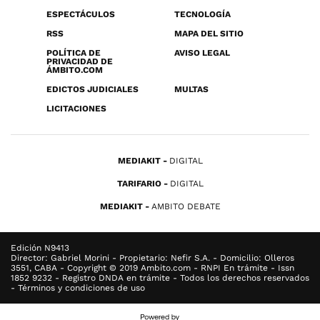
ESPECTÁCULOS
TECNOLOGÍA
RSS
MAPA DEL SITIO
POLÍTICA DE
AVISO LEGAL
PRIVACIDAD DE
ÁMBITO.COM
EDICTOS JUDICIALES
MULTAS
LICITACIONES
MEDIAKIT
DIGITAL
TARIFARIO
DIGITAL
MEDIAKIT
AMBITO DEBATE
Edición N9413
Director: Gabriel Morini - Propietario: Nefir S.A. - Domicilio: Olleros
3551, CABA - Copyright © 2019 Ambito.com - RNPI En trámite - Issn
1852 9232 - Registro DNDA en trámite - Todos los derechos reservados
- Términos y condiciones de uso