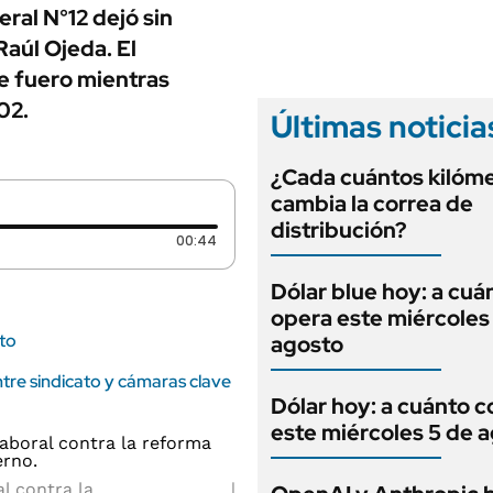
ANUARIO 2025
ral N°12 dejó sin
LIFESTYLE
EDICIÓN IMPRESA
Raúl Ojeda. El
AUTOS
e fuero mientras
02.
Últimas noticia
¿Cada cuántos kilóme
cambia la correa de
distribución?
Duración: 44 segundos
00:44
Dólar blue hoy: a cuá
opera este miércoles
nto
agosto
tre sindicato y cámaras clave
Dólar hoy: a cuánto c
este miércoles 5 de 
al contra la