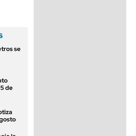
viernes de 10 a 18
s
tros se
nto
 5 de
otiza
agosto