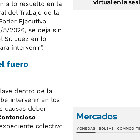
virtual en la ses
ón a lo resuelto en la
l del Trabajo de la
Poder Ejecutivo
8/5/2026, se deja sin
 Sr. Juez en lo
ra intervenir”.
el fuero
lave dentro de la
be intervenir en los
las causas deben
Mercados
Contencioso
 expediente colectivo
MONEDAS
BOLSAS
COMMODITI