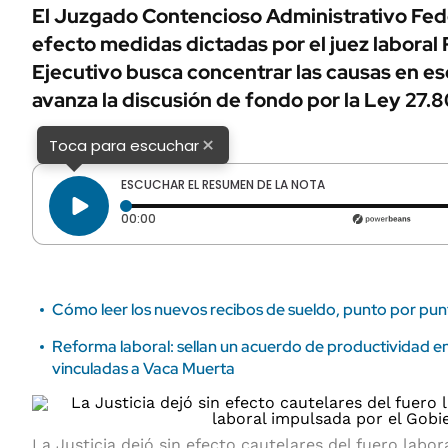
ÁMBITO DEBATE
El Juzgado Contencioso Administrativo Fede
Municipios
efecto medidas dictadas por el juez laboral 
MEDIAKIT AMBITO DEBATE
URUGUAY
Ejecutivo busca concentrar las causas en es
avanza la discusión de fondo por la Ley 27.8
×
Toca para escuchar
ESCUCHAR EL RESUMEN DE LA NOTA
Tiempo transcurrido: 0 segundos
00:00
Cómo leer los nuevos recibos de sueldo, punto por pu
Reforma laboral: sellan un acuerdo de productividad en
vinculadas a Vaca Muerta
La Justicia dejó sin efecto cautelares del fuero labor