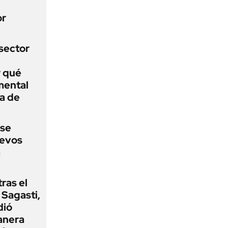
or
sector
r qué
mental
a de
 se
uevos
a
tras el
Sagasti,
dió
anera