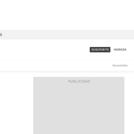
il
SUSCRIBITE
INGRESÁ
SUMATE A LA COMUNIDAD
Newsletter
DE ÁMBITO
LES
ACCESO FULL - $1.800/MES
ES
CORPORATIVO - CONSULTAR
Si tenés dudas comunicate
con nosotros a
IOS
suscripciones@ambito.com.ar
Llamanos al (54) 11 4556-
9147/48 o
al (54) 11 4449-3256 de lunes a