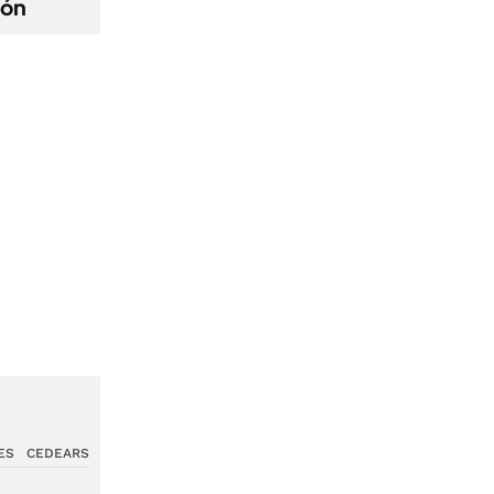
ión
ES
CEDEARS