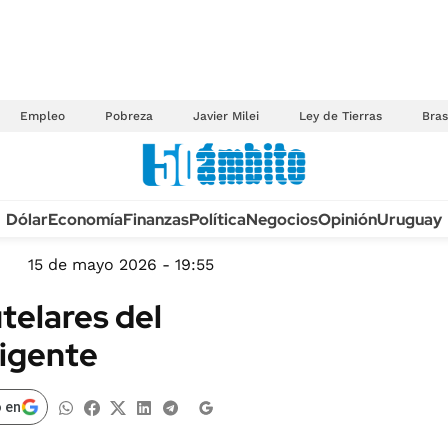
Empleo
Pobreza
Javier Milei
Ley de Tierras
Bras
Anuario autos 2026
Dólar
Economía
Finanzas
Política
Negocios
Opinión
Uruguay
TECNOLOGÍA
NOVEDADES FISCA
MÉXICO
15 de mayo 2026 - 19:55
EDICTOS JUDICIAL
OPINIÓN
telares del
MULTAS
MUNDO
vigente
LICITACIONES
INFORMACIÓN GENERAL
CUADROS TARIFAR
ESPECTÁCULOS
 en
RECALL
DEPORTES