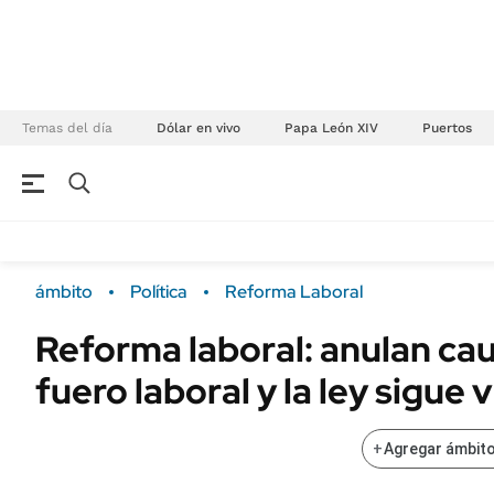
Temas del día
Dólar en vivo
Papa León XIV
Puertos
NEGOCIOS
ÚLTIMAS NOTICIAS
Especiales Ámbito
ECONOMÍA
ámbito
Política
Reforma Laboral
Real Estate
Banco de Datos
Reforma laboral: anulan cau
Sustentabilidad
Campo
fuero laboral y la ley sigue 
Seguros
FINANZAS
ENERGY REPORT
Dólar
+
Agregar ámbito
POLÍTICA
Mercados
Nacional