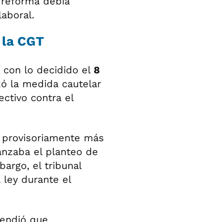
a reforma debía
laboral.
 la CGT
 con lo decidido el
8
ó la medida cautelar
ctivo contra el
r provisoriamente más
anzaba el planteo de
argo, el tribunal
 ley durante el
tendió que