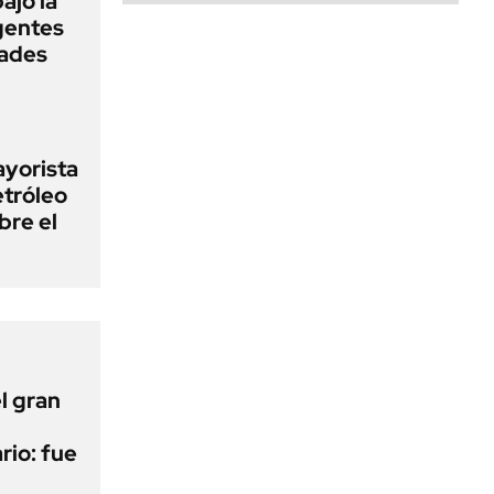
ajo la
gentes
dades
ayorista
etróleo
bre el
l gran
rio: fue