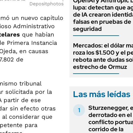
OpenAI y Anthropic b
Depositphotos
lupa: detectan que a
de IA crearon identi
mó un nuevo capítulo
falsas en pruebas de
ioso Administrativo
seguridad
telares
que habían
e Primera Instancia
Mercados: el dólar m
 Ojeda, en causas
roza los $1.500 y el p
7.802 de
rebota ante dudas so
estrecho de Ormuz
mismo tribunal
ar solicitada por la
Las más leídas
A partir de ese
Sturzenegger, e
dar sin efecto otras
derrotado en el
, al considerar que
conflicto portua
mpetente para
corrido de la