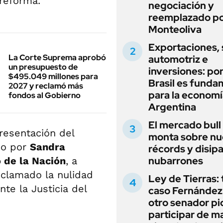
 reforma.
negociación y
reemplazado p
Monteoliva
Exportaciones, 
La Corte Suprema aprobó
automotriz e
un presupuesto de
inversiones: po
$495.049 millones para
Brasil es funda
2027 y reclamó más
para la economí
fondos al Gobierno
Argentina
El mercado bull
presentación del
monta sobre n
do por
Sandra
récords y disip
nubarrones
 de la Nación
, a
eclamado la nulidad
Ley de Tierras: 
te la Justicia del
caso Fernández 
otro senador pi
participar de m