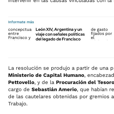
intervenir en las causas vinculadas con la
Informate más
León XIV, Argentina y un
viaje con señales políticas
del legado de Francisco
La resolución se produjo a partir de una 
Ministerio de Capital Humano
, encabeza
Pettovello
, y de la
Procuración del Tesoro
cargo de
Sebastián Amerio
, que habían r
de las cautelares obtenidas por gremios an
Trabajo.