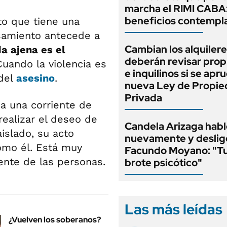
marcha el RIMI CABA
beneficios contempl
o que tiene una
nsamiento antecede a
Cambian los alquilere
da ajena es el
deberán revisar prop
uando la violencia es
e inquilinos si se apr
 del
asesino
.
nueva Ley de Propi
Privada
a una corriente de
ealizar el deseo de
Candela Arizaga habl
aislado, su acto
nuevamente y deslig
omo él. Está muy
Facundo Moyano: "T
nte de las personas.
brote psicótico"
Las más leídas
¿Vuelven los soberanos?