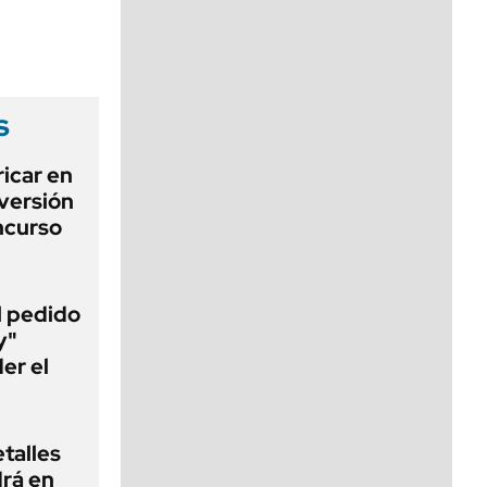
viernes de 10 a 18
s
icar en
nversión
ncurso
al pedido
y"
er el
talles
rá en