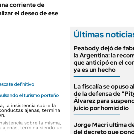
ANUARIO 2025
una corriente de
LIFESTYLE
EDICIÓN IMPRESA
lizar el deseo de ese
AUTOS
Últimas noticia
Peabody dejó de fabr
la Argentina: la reco
que anticipó en el co
ya es un hecho
scate definitivo
La fiscalía se opuso 
de la defensa de "Pit
pulsando el turismo porteño
Álvarez para suspend
juicio por homicidio
insistencia sobre la misma,
Jorge Macri ultima de
s ajenas, termina siendo un
del decreto que pond