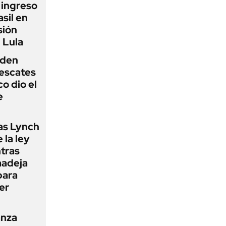
l ingreso
sil en
sión
 Lula
iden
rescates
o dio el
e
as Lynch
 la ley
ntras
madeja
para
er
anza