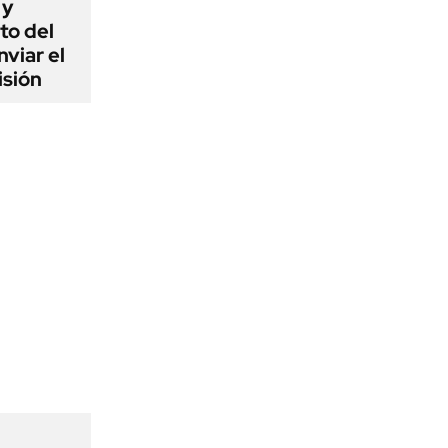
 y
to del
viar el
isión