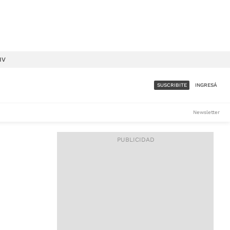
IV
SUSCRIBITE
INGRESÁ
SUMATE A LA COMUNIDAD
Newsletter
DE ÁMBITO
LES
ACCESO FULL - $1.800/MES
ES
CORPORATIVO - CONSULTAR
Si tenés dudas comunicate
con nosotros a
IOS
suscripciones@ambito.com.ar
Llamanos al (54) 11 4556-
9147/48 o
al (54) 11 4449-3256 de lunes a