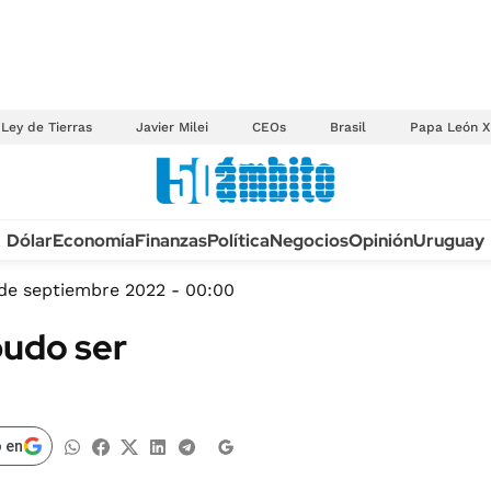
Ley de Tierras
Javier Milei
CEOs
Brasil
Papa León X
Anuario autos 2026
Dólar
Economía
Finanzas
Política
Negocios
Opinión
Uruguay
TECNOLOGÍA
NOVEDADES FISCA
MÉXICO
de septiembre 2022 - 00:00
EDICTOS JUDICIAL
OPINIÓN
pudo ser
MULTAS
MUNDO
LICITACIONES
INFORMACIÓN GENERAL
CUADROS TARIFAR
ESPECTÁCULOS
 en
RECALL
DEPORTES