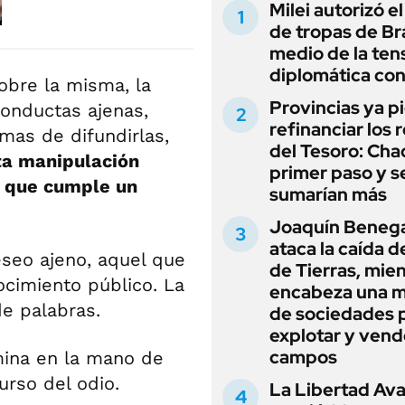
Milei autorizó e
de tropas de Bra
medio de la ten
diplomática con
sobre la misma, la
Provincias ya p
conductas ajenas,
refinanciar los 
mas de difundirlas,
del Tesoro: Chac
a manipulación
primer paso y s
o que cumple un
sumarían más
Joaquín Beneg
ataca la caída de
eseo ajeno, aquel que
de Tierras, mie
ocimiento público. La
encabeza una 
e palabras.
de sociedades 
explotar y vend
campos
mina en la mano de
urso del odio.
La Libertad Av