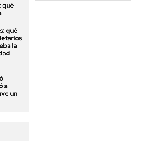
: qué
a
s: qué
ietarios
ueba la
edad
ó
ó a
uve un