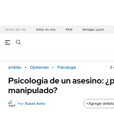
Temas del día
Dólar en vivo
REM
Benegas Lynch
NEGOCIOS
ÚLTIMAS NOTICIAS
Especiales Ámbito
ECONOMÍA
ámbito
Opiniones
Psicología
3 
Real Estate
Banco de Datos
Psicología de un asesino: ¿
Sustentabilidad
Campo
manipulado?
Seguros
FINANZAS
ENERGY REPORT
Dólar
Rubén Ariño
Por
+
Agregar ámbito
POLÍTICA
Mercados
Nacional