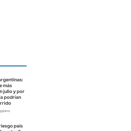
rgentinas:
ue más
 julio y por
ía podrían
rrido
ggiano
riesgo país