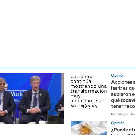
Opinión
Acciones a
las tres q
subieron en
qué todav
tener reco
Por Miguel Bo
Opinión
¿Puede el 