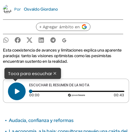
Osvaldo Giordano
Por
+ Agregar ámbito en
Esta coexistencia de avances y limitaciones explica una aparente
paradoja: tanto las visiones optimistas como las pesimistas
encuentran sustento en la realidad.
×
Toca para escuchar
ESCUCHAR EL RESUMEN DE LA NOTA
Tiempo transcurrido: 0 segundos
Dura
00:00
00:43
Audacia, confianza y reformas
La economía, a la baja: consultoras prevén una caída del