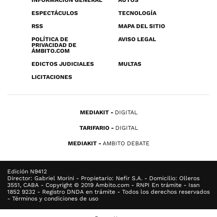
INFORMACIÓN GENERAL
AUTOS
ESPECTÁCULOS
TECNOLOGÍA
RSS
MAPA DEL SITIO
POLÍTICA DE
AVISO LEGAL
PRIVACIDAD DE
ÁMBITO.COM
EDICTOS JUDICIALES
MULTAS
LICITACIONES
MEDIAKIT
DIGITAL
TARIFARIO
DIGITAL
MEDIAKIT
AMBITO DEBATE
Edición N9412
Director: Gabriel Morini - Propietario: Nefir S.A. - Domicilio: Olleros
3551, CABA - Copyright © 2019 Ambito.com - RNPI En trámite - Issn
1852 9232 - Registro DNDA en trámite - Todos los derechos reservados
- Términos y condiciones de uso