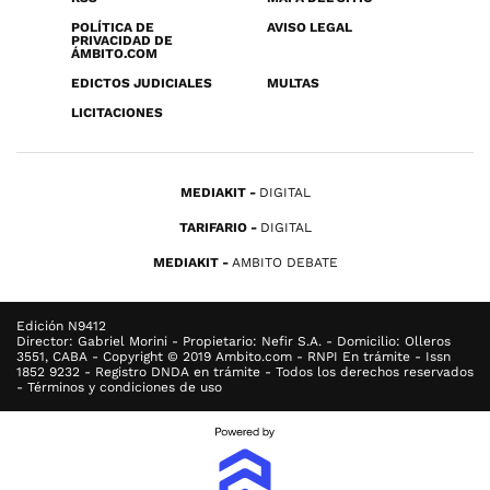
POLÍTICA DE
AVISO LEGAL
PRIVACIDAD DE
ÁMBITO.COM
EDICTOS JUDICIALES
MULTAS
LICITACIONES
MEDIAKIT
DIGITAL
TARIFARIO
DIGITAL
MEDIAKIT
AMBITO DEBATE
Edición N9412
Director: Gabriel Morini - Propietario: Nefir S.A. - Domicilio: Olleros
3551, CABA - Copyright © 2019 Ambito.com - RNPI En trámite - Issn
1852 9232 - Registro DNDA en trámite - Todos los derechos reservados
- Términos y condiciones de uso