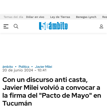
Temas del día
Dólar en vivo
Ley de Tierras
Benegas Lynch
Res
ámbito
Política
Javier Milei
20 de junio 2024 - 10:41
Con un discurso anti casta,
Javier Milei volvió a convocar a
la firma del "Pacto de Mayo" en
Tucumán