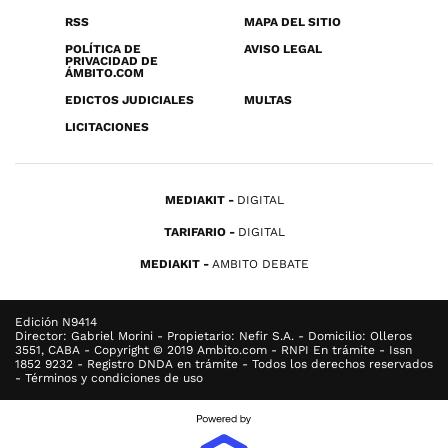
RSS
MAPA DEL SITIO
POLÍTICA DE
AVISO LEGAL
PRIVACIDAD DE
ÁMBITO.COM
EDICTOS JUDICIALES
MULTAS
LICITACIONES
MEDIAKIT
DIGITAL
TARIFARIO
DIGITAL
MEDIAKIT
AMBITO DEBATE
Edición N9414
Director: Gabriel Morini - Propietario: Nefir S.A. - Domicilio: Olleros
3551, CABA - Copyright © 2019 Ambito.com - RNPI En trámite - Issn
1852 9232 - Registro DNDA en trámite - Todos los derechos reservados
- Términos y condiciones de uso