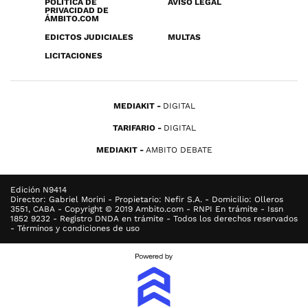
POLÍTICA DE
AVISO LEGAL
PRIVACIDAD DE
ÁMBITO.COM
EDICTOS JUDICIALES
MULTAS
LICITACIONES
MEDIAKIT
DIGITAL
TARIFARIO
DIGITAL
MEDIAKIT
AMBITO DEBATE
Edición N9414
Director: Gabriel Morini - Propietario: Nefir S.A. - Domicilio: Olleros
3551, CABA - Copyright © 2019 Ambito.com - RNPI En trámite - Issn
1852 9232 - Registro DNDA en trámite - Todos los derechos reservados
- Términos y condiciones de uso