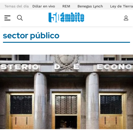
Temas del día
Dólar en vivo
REM
Benegas Lynch
Ley de Tierr
sector público