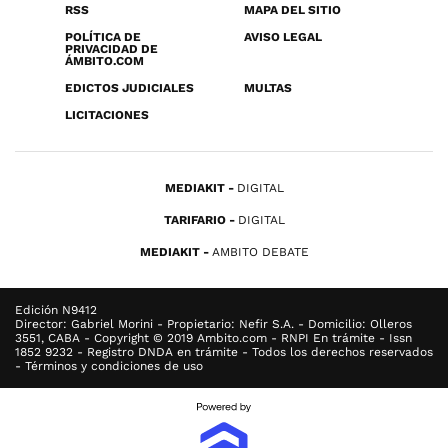
RSS
MAPA DEL SITIO
POLÍTICA DE
AVISO LEGAL
PRIVACIDAD DE
ÁMBITO.COM
EDICTOS JUDICIALES
MULTAS
LICITACIONES
MEDIAKIT
DIGITAL
TARIFARIO
DIGITAL
MEDIAKIT
AMBITO DEBATE
Edición N9412
Director: Gabriel Morini - Propietario: Nefir S.A. - Domicilio: Olleros
3551, CABA - Copyright © 2019 Ambito.com - RNPI En trámite - Issn
1852 9232 - Registro DNDA en trámite - Todos los derechos reservados
- Términos y condiciones de uso