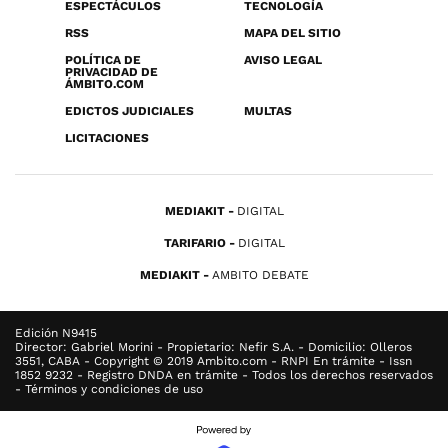
ESPECTÁCULOS
TECNOLOGÍA
RSS
MAPA DEL SITIO
POLÍTICA DE
AVISO LEGAL
PRIVACIDAD DE
ÁMBITO.COM
EDICTOS JUDICIALES
MULTAS
LICITACIONES
MEDIAKIT
DIGITAL
TARIFARIO
DIGITAL
MEDIAKIT
AMBITO DEBATE
Edición N9415
Director: Gabriel Morini - Propietario: Nefir S.A. - Domicilio: Olleros
3551, CABA - Copyright © 2019 Ambito.com - RNPI En trámite - Issn
1852 9232 - Registro DNDA en trámite - Todos los derechos reservados
- Términos y condiciones de uso