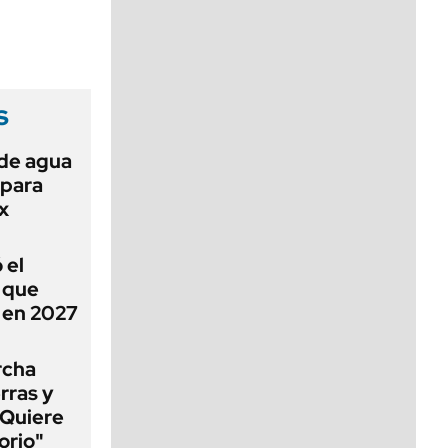
viernes de 10 a 18
s
 de agua
 para
x
 el
ó que
n en 2027
rcha
erras y
"Quiere
orio"