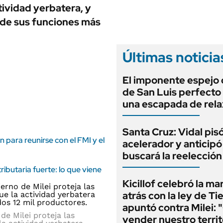
ANUARIO 2025
tividad yerbatera, y
LIFESTYLE
EDICIÓN IMPRESA
de sus funciones más
AUTOS
Últimas noticia
El imponente espejo
de San Luis perfecto
una escapada de rela
Santa Cruz: Vidal pisó
n para reunirse con el FMI y el
acelerador y anticip
buscará la reelecció
ibutaria fuerte: lo que viene
Kicillof celebró la ma
atrás con la ley de Ti
apuntó contra Milei: 
de Milei proteja las
vender nuestro territ