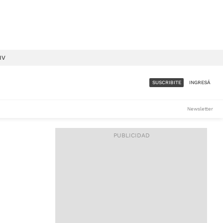
IV
SUSCRIBITE
INGRESÁ
SUMATE A LA COMUNIDAD
Newsletter
DE ÁMBITO
LES
ACCESO FULL - $1.800/MES
ES
CORPORATIVO - CONSULTAR
Si tenés dudas comunicate
con nosotros a
IOS
suscripciones@ambito.com.ar
Llamanos al (54) 11 4556-
9147/48 o
al (54) 11 4449-3256 de lunes a