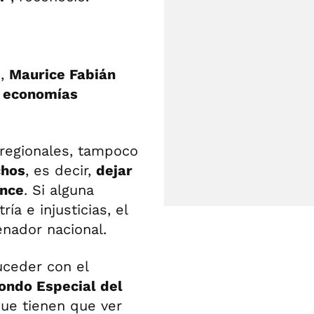
o,
Maurice Fabián
s economías
 regionales, tampoco
chos
, es decir,
dejar
ance
. Si alguna
a e injusticias, el
enador nacional.
uceder con el
Fondo Especial del
que tienen que ver