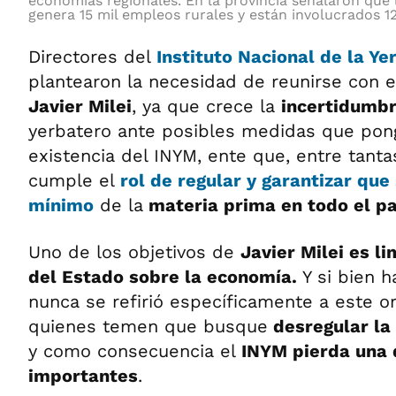
economías regionales. En la provincia señalaron que 
genera 15 mil empleos rurales y están involucrados 1
Directores del
Instituto
Nacional de la Ye
plantearon la necesidad de reunirse con 
Javier Milei
, ya que crece la
incertidumb
yerbatero ante posibles medidas que pong
existencia del INYM, ente que, entre tanta
cumple el
rol de regular y garantizar que
mínimo
de la
materia prima en todo el pa
Uno de los objetivos de
Javier Milei es li
del Estado sobre la economía.
Y si bien 
nunca se refirió específicamente a este o
quienes temen que busque
desregular la
y como consecuencia el
INYM pierda una 
importantes
.