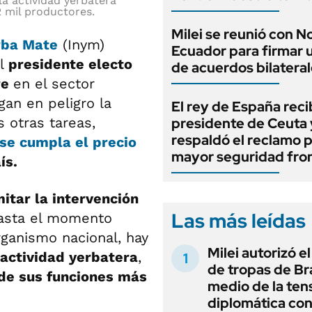
la actividad yerbatera
2 mil productores.
Milei se reunió con 
rba Mate
(Inym)
Ecuador para firmar 
el
presidente electo
de acuerdos bilatera
re
en el sector
an en peligro la
El rey de España recib
s otras tareas,
presidente de Ceuta 
respaldó el reclamo 
 se cumpla el precio
mayor seguridad fron
ís.
mitar la intervención
Las más leídas
hasta el momento
rganismo nacional, hay
Milei autorizó e
 actividad yerbatera
,
de tropas de Bra
de sus funciones más
medio de la ten
diplomática con