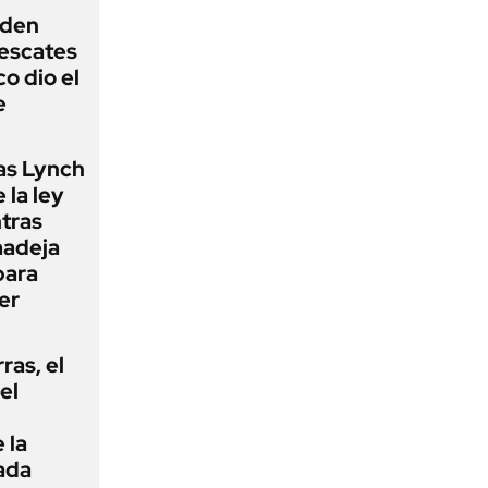
iden
rescates
o dio el
e
as Lynch
 la ley
ntras
madeja
para
er
rras, el
el
 la
ada