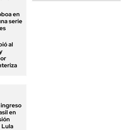
Noboa en
una serie
les
ió al
y
por
teriza
l ingreso
sil en
sión
 Lula