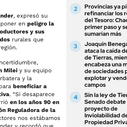
Provincias ya p
refinanciar los 
ander
, expresó su
del Tesoro: Chac
 poner en
peligro la
primer paso y s
oductores y sus
sumarían más
ados
rurales que
Joaquín Beneg
región.
ataca la caída de
de Tierras, mie
incertidumbre,
encabeza una 
n Milei
y su equipo
de sociedades 
explotar y vend
rbatera y la
campos
 para
beneficiar a
tiva
. “Si desaparece
Sin la ley de Tie
Senado debate 
rrió
en los años 90 en
proyecto de
ón Reguladora de la
Inviolabilidad de
ctores nos estábamos
Propiedad Priv
ander y recordó que