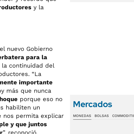
roductores
y la
el nuevo Gobierno
erbatera para la
 la continuidad del
oductores. “La
lmente importante
hoy más que nunca
choque
porque eso no
Mercados
 habiliten un
e nos permita explicar
MONEDAS
BOLSAS
COMMODITI
ple y que juntos
r
”, reconoció.