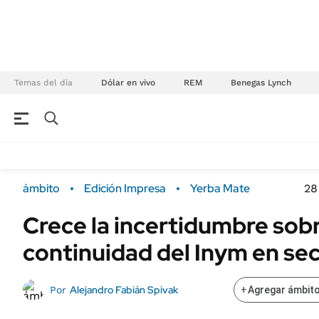
Temas del día
Dólar en vivo
REM
Benegas Lynch
NEGOCIOS
ÚLTIMAS NOTICIAS
Especiales Ámbito
ECONOMÍA
ámbito
Edición Impresa
Yerba Mate
28
Real Estate
Banco de Datos
Crece la incertidumbre sobr
Sustentabilidad
Campo
continuidad del Inym en se
Seguros
FINANZAS
ENERGY REPORT
Dólar
Alejandro Fabián Spivak
Por
+
Agregar ámbito
POLÍTICA
Mercados
Nacional