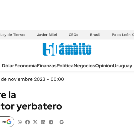
Ley de Tierras
Javier Milei
CEOs
Brasil
Papa León X
Anuario autos 2026
Dólar
Economía
Finanzas
Política
Negocios
Opinión
Uruguay
TECNOLOGÍA
NOVEDADES FISCA
MÉXICO
 de noviembre 2023 - 00:00
EDICTOS JUDICIAL
OPINIÓN
e la
MULTAS
MUNDO
ctor yerbatero
LICITACIONES
INFORMACIÓN GENERAL
CUADROS TARIFAR
ESPECTÁCULOS
 en
RECALL
DEPORTES