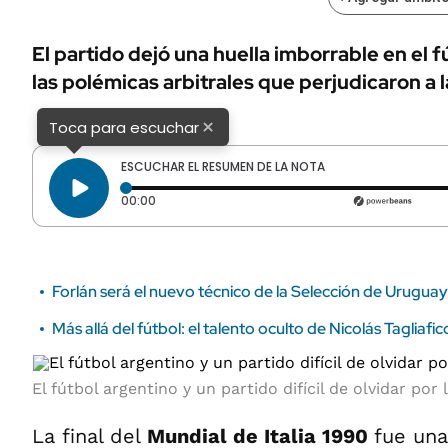
ÁMBITO DEBATE
Municipios
MEDIAKIT AMBITO DEBATE
El partido dejó una huella imborrable en el 
URUGUAY
las polémicas arbitrales que perjudicaron a l
×
Toca para escuchar
ESCUCHAR EL RESUMEN DE LA NOTA
Tiempo transcurrido: 0 segundos
00:00
Forlán será el nuevo técnico de la Selección de Uruguay
Más allá del fútbol: el talento oculto de Nicolás Taglia
El fútbol argentino y un partido difícil de olvidar po
La final del
Mundial de Italia 1990
fue una