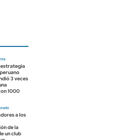
nte
a estrategia
 peruano
ndió 3 veces
una
con 1000
brado
adores a los
ón de la
e un club
ue