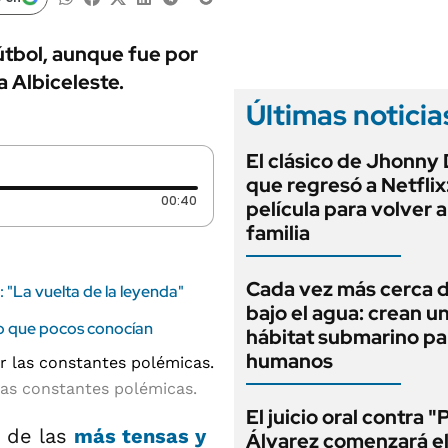
ANUARIO 2025
LIFESTYLE
EDICIÓN IMPRESA
AUTOS
fútbol, aunque fue por
a Albiceleste.
Últimas noticia
El clásico de Jhonny
que regresó a Netflix
Duración: 40 segundos
00:40
película para volver a
familia
Cada vez más cerca d
: "La vuelta de la leyenda"
bajo el agua: crean u
fico que pocos conocían
hábitat submarino pa
humanos
r las constantes polémicas.
El juicio oral contra "
 de las
más tensas y
Álvarez comenzará e