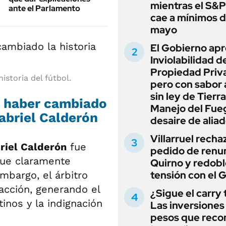
mientras el S&
ante el Parlamento
cae a mínimos 
mayo
El Gobierno apr
Inviolabilidad de
Propiedad Priv
storia del fútbol.
pero con sabor
sin ley de Tierra
a haber cambiado
Manejo del Fue
Gabriel Calderón
desaire de alia
Villarruel recha
riel Calderón
fue
pedido de renu
que claramente
Quirno y redobl
tensión con el 
mbargo, el árbitro
racción, generando el
¿Sigue el carry
inos y la indignación
Las inversiones
pesos que rec