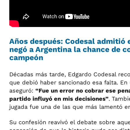
Años después: Codesal admitió e
negó a Argentina la chance de c
campeón
Décadas más tarde, Edgardo Codesal rec
que debió haber sancionado esa falta. En 
aseguró:
“Fue un error no cobrar ese pena
partido influyó en mis decisiones”
. Tambi
jugada fue una de las que más lamentó en 
Su confesión reavivó el debate sobre aquel