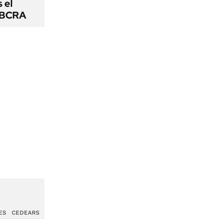
s el
l BCRA
ES
CEDEARS