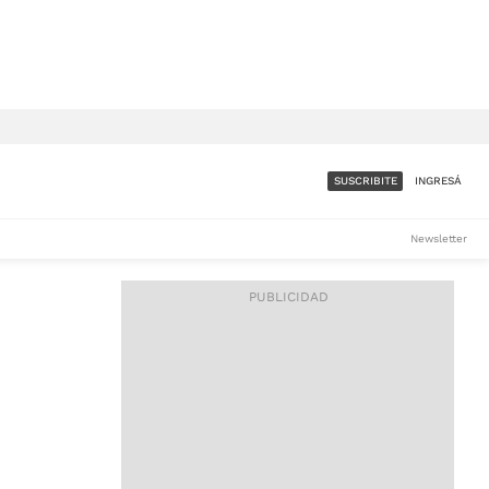
SUSCRIBITE
INGRESÁ
SUMATE A LA COMUNIDAD
Newsletter
DE ÁMBITO
LES
ACCESO FULL - $1.800/MES
ES
CORPORATIVO - CONSULTAR
Si tenés dudas comunicate
con nosotros a
IOS
suscripciones@ambito.com.ar
Llamanos al (54) 11 4556-
9147/48 o
al (54) 11 4449-3256 de lunes a