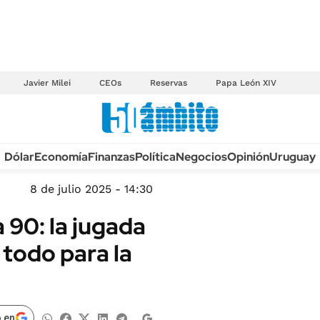
Javier Milei
CEOs
Reservas
Papa León XIV
Anuario autos 2026
Dólar
Economía
Finanzas
Política
Negocios
Opinión
Uruguay
TECNOLOGÍA
NOVEDADES FISCA
MÉXICO
8 de julio 2025 - 14:30
EDICTOS JUDICIAL
OPINIÓN
a 90: la jugada
MULTAS
MUNDO
todo para la
LICITACIONES
INFORMACIÓN GENERAL
CUADROS TARIFAR
ESPECTÁCULOS
RECALL
DEPORTES
 en