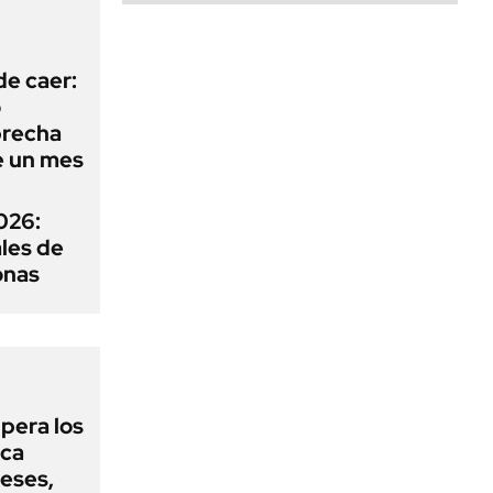
de caer:
o
 brecha
e un mes
026:
ales de
onas
upera los
oca
eses,