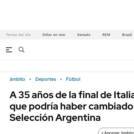
Temas del día
Dólar en vivo
Senado
REM
Brasil
NEGOCIOS
ÚLTIMAS NOTICIAS
Especiales Ámbito
ECONOMÍA
ámbito
Deportes
Fútbol
Real Estate
Banco de Datos
A 35 años de la final de Itali
Sustentabilidad
Campo
que podría haber cambiado 
Seguros
FINANZAS
ENERGY REPORT
Selección Argentina
Dólar
POLÍTICA
Mercados
+
Agregar ámbito
Nacional