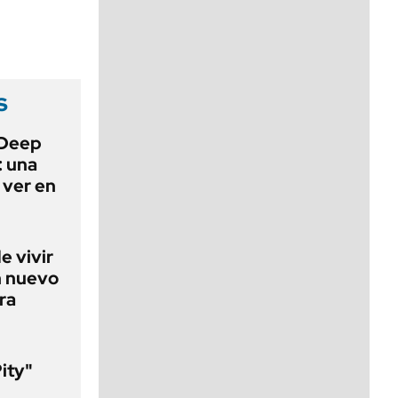
viernes de 10 a 18
s
 Deep
: una
 ver en
e vivir
n nuevo
ra
Pity"
l