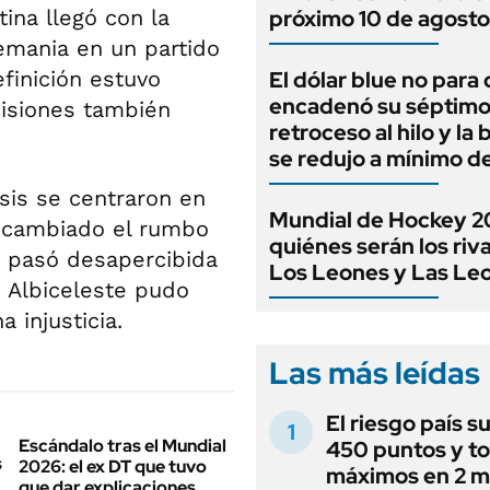
tina llegó con la
próximo 10 de agosto
lemania en un partido
finición estuvo
El dólar blue no para 
encadenó su séptim
isiones también
retroceso al hilo y la
se redujo a mínimo d
sis se centraron en
Mundial de Hockey 2
 cambiado el rumbo
quiénes serán los riv
e pasó desapercibida
Los Leones y Las Le
 Albiceleste pudo
 injusticia.
Las más leídas
El riesgo país s
Escándalo tras el Mundial
450 puntos y t
2026: el ex DT que tuvo
máximos en 2 m
que dar explicaciones