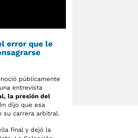
l error que le
onsagrarse
onoció públicamente
una entrevista
l, la presión del
én dijo que esa
su carrera arbitral.
la final y dejó la