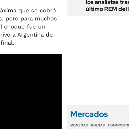
los analistas tra
último REM de
máxima que se cobró
s, pero para muchos
el choque fue un
rivó a Argentina de
final.
Mercados
MONEDAS
BOLSAS
COMMODITI