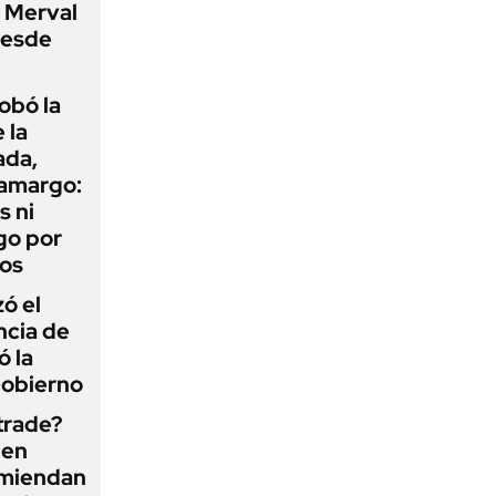
P Merval
desde
obó la
 la
ada,
 amargo:
s ni
go por
dos
zó el
ncia de
ó la
Gobierno
 trade?
 en
omiendan