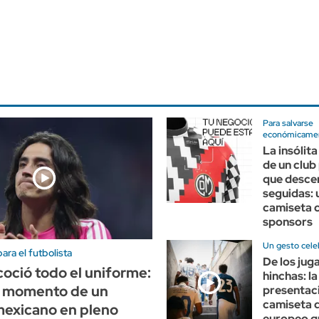
Para salvarse
económicame
La insólit
de un club
que desce
seguidas: 
camiseta 
sponsors
Un gesto cele
ra el futbolista
De los jug
coció todo el uniforme:
hinchas: la
to momento de un
presentaci
camiseta d
mexicano en pleno
europeo q