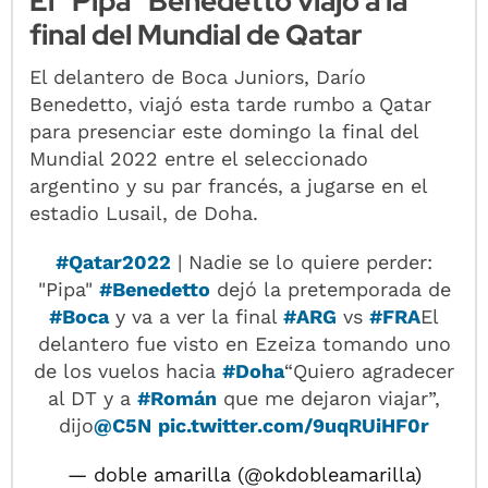
El "Pipa" Benedetto viajó a la
final del Mundial de Qatar
El delantero de Boca Juniors, Darío
Benedetto, viajó esta tarde rumbo a Qatar
para presenciar este domingo la final del
Mundial 2022 entre el seleccionado
argentino y su par francés, a jugarse en el
estadio Lusail, de Doha.
#Qatar2022
| Nadie se lo quiere perder:
"Pipa"
#Benedetto
dejó la pretemporada de
#Boca
y va a ver la final
#ARG
vs
#FRA
El
delantero fue visto en Ezeiza tomando uno
de los vuelos hacia
#Doha
“Quiero agradecer
al DT y a
#Román
que me dejaron viajar”,
dijo
@C5N
pic.twitter.com/9uqRUiHF0r
— doble amarilla (@okdobleamarilla)