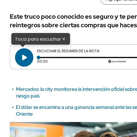
ÁMBITO DEBATE
Municipios
MEDIAKIT AMBITO DEBATE
Este truco poco conocido es seguro y te pe
URUGUAY
reintegros sobre ciertas compras que haces 
×
Toca para escuchar
ESCUCHAR EL RESUMEN DE LA NOTA
Tiempo transcurrido: 0 segundos
00:00
Mercados: la city monitorea la intervención oficial sobre
riesgo país
El dólar se encamina a una ganancia semanal ante las s
Oriente