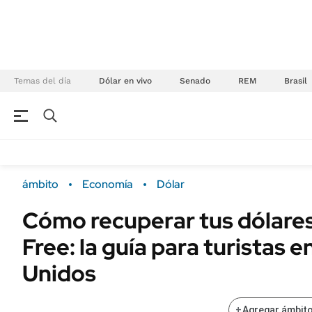
Temas del día
Dólar en vivo
Senado
REM
Brasil
NEGOCIOS
ÚLTIMAS NOTICIAS
Especiales Ámbito
ECONOMÍA
ámbito
Economía
Dólar
Real Estate
Banco de Datos
Cómo recuperar tus dólares
Sustentabilidad
Campo
Free: la guía para turistas 
Seguros
FINANZAS
ENERGY REPORT
Unidos
Dólar
POLÍTICA
Mercados
+
Agregar ámbito
Nacional