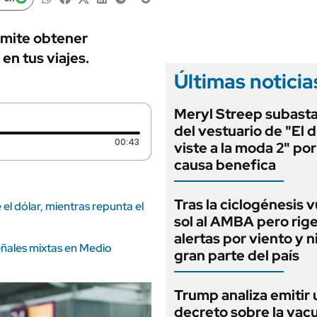
ANUARIO 2025
LIFESTYLE
EDICIÓN IMPRESA
AUTOS
rmite obtener
en tus viajes.
Últimas noticia
Meryl Streep subasta
del vestuario de "El d
Duración: 43 segundos
00:43
viste a la moda 2" po
causa benefica
Tras la ciclogénesis v
 el dólar, mientras repunta el
sol al AMBA pero rig
alertas por viento y 
eñales mixtas en Medio
gran parte del país
Trump analiza emitir 
decreto sobre la vac