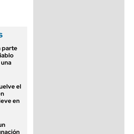
viernes de 10 a 18
s
 parte
iablo
r una
uelve el
en
nieve en
un
unación