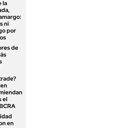
 la
ada,
 amargo:
s ni
go por
dos
ores de
más
s
 trade?
 en
omiendan
s el
l BCRA
lidad
on en