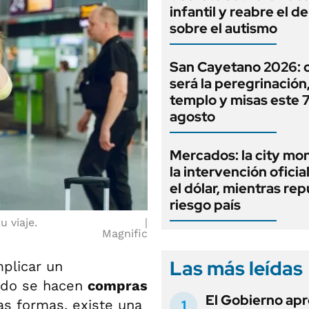
infantil y reabre el d
sobre el autismo
San Cayetano 2026:
será la peregrinación, 
templo y misas este 
agosto
Mercados: la city mo
la intervención oficia
el dólar, mientras rep
riesgo país
u viaje.
Magnific
Las más leídas
mplicar un
ndo se hacen
compras
El Gobierno apr
as formas, existe una