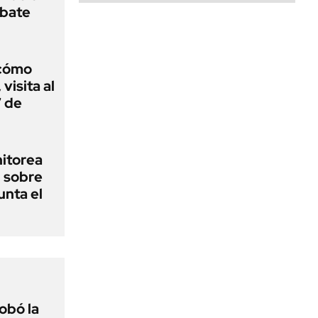
ebate
 cómo
visita al
7 de
nitorea
l sobre
unta el
obó la