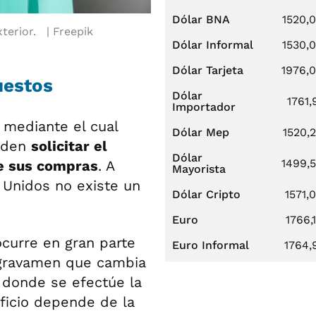
Dólar BNA
1520,
terior.
Freepik
Dólar Informal
1530,
Dólar Tarjeta
1976,
uestos
Dólar
1761,
Importador
mediante el cual
Dólar Mep
1520,
ueden
solicitar el
Dólar
1499,
e sus compras
. A
Mayorista
 Unidos no existe un
Dólar Cripto
1571,
Euro
1766,
ocurre en gran parte
Euro Informal
1764,
 gravamen que cambia
 donde se efectúe la
ficio depende de la