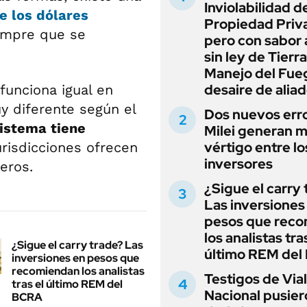
Inviolabilidad de
e los dólares
Propiedad Priv
empre que se
pero con sabor
sin ley de Tierra
Manejo del Fue
desaire de alia
funciona igual en
y diferente según el
Dos nuevos err
istema tiene
Milei generan 
vértigo entre lo
urisdicciones ofrecen
inversores
eros.
¿Sigue el carry
Las inversiones
pesos que rec
los analistas tra
¿Sigue el carry trade? Las
último REM de
inversiones en pesos que
recomiendan los analistas
Testigos de Via
tras el último REM del
Nacional pusier
BCRA