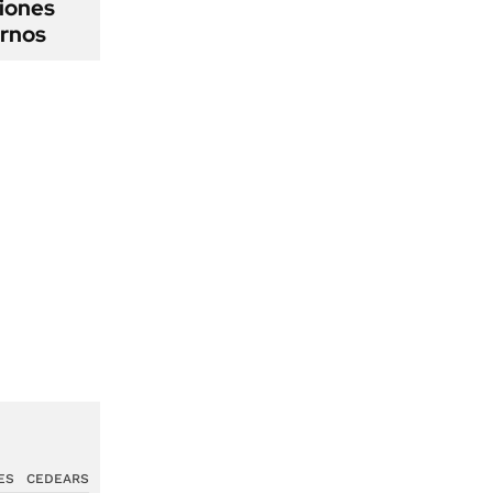
iones
ernos
ES
CEDEARS