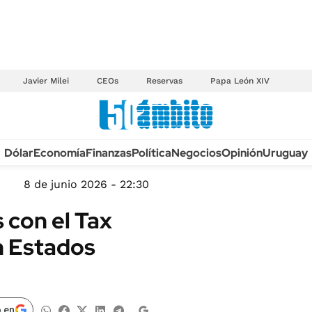
Javier Milei
CEOs
Reservas
Papa León XIV
Anuario autos 2026
Dólar
Economía
Finanzas
Política
Negocios
Opinión
Uruguay
TECNOLOGÍA
NOVEDADES FISCA
MÉXICO
8 de junio 2026 - 22:30
EDICTOS JUDICIAL
OPINIÓN
 con el Tax
MULTAS
MUNDO
en Estados
LICITACIONES
INFORMACIÓN GENERAL
CUADROS TARIFAR
ESPECTÁCULOS
RECALL
DEPORTES
 en