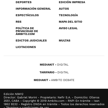
DEPORTES
EDICIÓN IMPRESA
INFORMACIÓN GENERAL
AUTOS
ESPECTÁCULOS
TECNOLOGÍA
RSS
MAPA DEL SITIO
POLÍTICA DE
AVISO LEGAL
PRIVACIDAD DE
ÁMBITO.COM
EDICTOS JUDICIALES
MULTAS
LICITACIONES
MEDIAKIT
DIGITAL
TARIFARIO
DIGITAL
MEDIAKIT
AMBITO DEBATE
Edición N9412
Director: Gabriel Morini - Propietario: Nefir S.A. - Domicilio: Olleros
3551, CABA - Copyright © 2019 Ambito.com - RNPI En trámite - Issn
1852 9232 - Registro DNDA en trámite - Todos los derechos reservados
- Términos y condiciones de uso