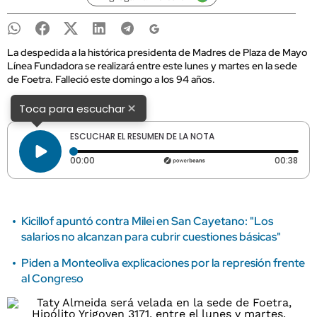
La despedida a la histórica presidenta de Madres de Plaza de Mayo
Línea Fundadora se realizará entre este lunes y martes en la sede
de Foetra. Falleció este domingo a los 94 años.
×
Toca para escuchar
ESCUCHAR EL RESUMEN DE LA NOTA
Tiempo transcurrido: 0 segundos
Dura
00:00
00:38
Kicillof apuntó contra Milei en San Cayetano: "Los
salarios no alcanzan para cubrir cuestiones básicas"
Piden a Monteoliva explicaciones por la represión frente
al Congreso