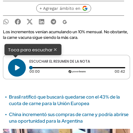
+ Agregar ámbito en
Los incrementos venían acumulando un 10% mensual. No obstante,
la carne vacuna sigue siendo la más cara.
×
Toca para escuchar
ESCUCHAR EL RESUMEN DE LA NOTA
Tiempo transcurrido: 0 segundos
Dura
00:00
00:42
Brasil ratificó que buscará quedarse con el 43% de la
cuota de carne para la Unión Europea
China incrementó sus compras de carne y podría abrirse
una oportunidad para la Argentina