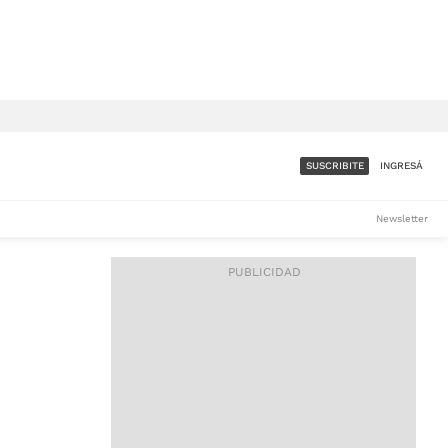
SUSCRIBITE
INGRESÁ
SUMATE A LA COMUNIDAD
Newsletter
DE ÁMBITO
LES
ACCESO FULL - $1.800/MES
ES
CORPORATIVO - CONSULTAR
Si tenés dudas comunicate
con nosotros a
IOS
suscripciones@ambito.com.ar
Llamanos al (54) 11 4556-
9147/48 o
al (54) 11 4449-3256 de lunes a