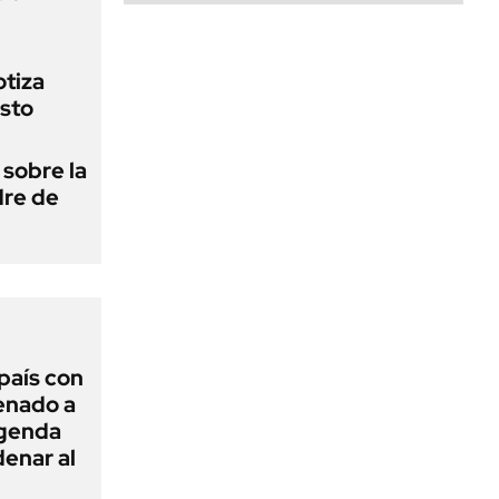
otiza
sto
 sobre la
dre de
 país con
Senado a
agenda
enar al