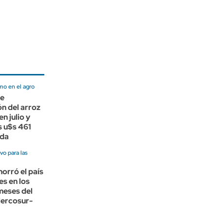
mo en el agro
de
n del arroz
n julio y
s u$s 461
ada
vo para las
orró el país
es en los
meses del
ercosur-