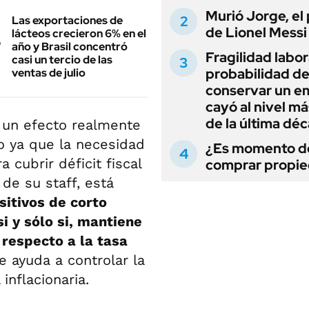
Murió Jorge, el
Las exportaciones de
de Lionel Messi
lácteos crecieron 6% en el
año y Brasil concentró
Fragilidad labora
casi un tercio de las
probabilidad d
ventas de julio
conservar un e
cayó al nivel má
de la última dé
s un efecto realmente
zo ya que la necesidad
¿Es momento d
 cubrir déficit fiscal
comprar propi
de su staff, está
sitivos de corto
i y sólo si, mantiene
 respecto a la tasa
 ayuda a controlar la
inflacionaria.