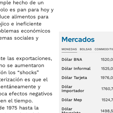
imple hecho de un
olo es pan para hoy y
uce alimentos para
jico e ineficiente
problemas económicos
Mercados
emas sociales y
MONEDAS
BOLSAS
COMMODITI
te las exportaciones,
Dólar BNA
1520,
 no se aumentaron
Dólar Informal
1525,
ión los “shocks”
Dólar Tarjeta
1976,
erización es que el
mentáneamente y
Dólar
1760,
Importador
oca efectos negativos
Dólar Mep
1524,
en el tiempo.
e 1975 hasta la
Dólar
1498,
Mayorista