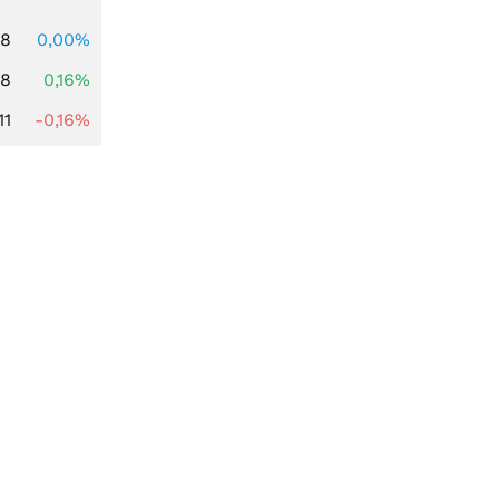
88
0,00%
88
0,16%
11
-0,16%