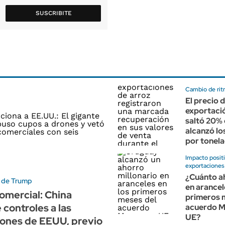
SUSCRIBITE
Cambio de rit
El precio 
exportació
saltó 20% e
alcanzó lo
por tonel
Impacto positi
exportaciones
¿Cuánto ah
s de Trump
en arancel
omercial: China
primeros 
 controles a las
acuerdo M
UE?
iones de EEUU, previo