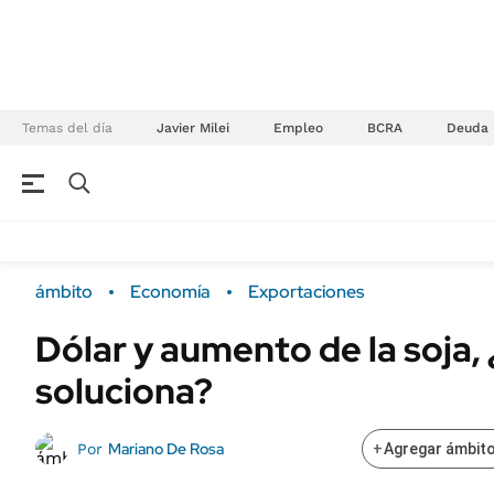
Temas del día
Javier Milei
Empleo
BCRA
Deuda
NEGOCIOS
ÚLTIMAS NOTICIAS
Especiales Ámbito
ECONOMÍA
ámbito
Economía
Exportaciones
Real Estate
Banco de Datos
Dólar y aumento de la soja,
Sustentabilidad
Campo
soluciona?
Seguros
FINANZAS
ENERGY REPORT
Dólar
Mariano De Rosa
Por
+
Agregar ámbito
POLÍTICA
Mercados
Nacional