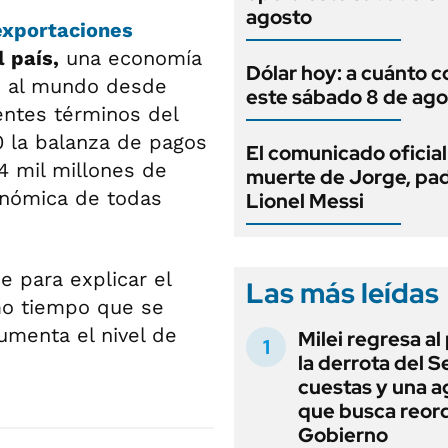
agosto
exportaciones
 país,
una economía
Dólar hoy: a cuánto c
e al mundo desde
este sábado 8 de ago
entes términos del
0 la balanza de pagos
El comunicado oficial
4 mil millones de
muerte de Jorge, pa
onómica de todas
Lionel Messi
e para explicar el
Las más leídas
imo tiempo que se
umenta el nivel de
Milei regresa al
la derrota del 
cuestas y una 
que busca reord
Gobierno