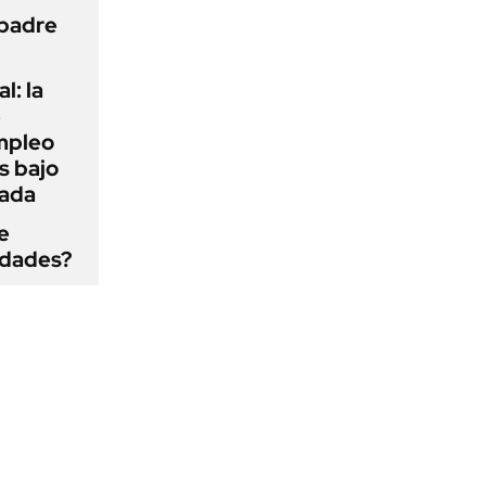
 padre
l: la
e
mpleo
s bajo
cada
e
edades?