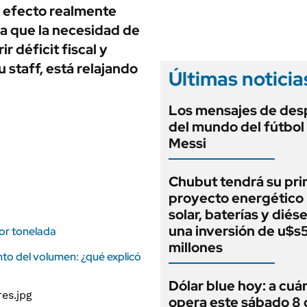
ANUARIO 2025
n efecto realmente
LIFESTYLE
EDICIÓN IMPRESA
ya que la necesidad de
AUTOS
r déficit fiscal y
 staff, está relajando
Últimas noticia
Los mensajes de des
del mundo del fútbol
Messi
Chubut tendrá su pr
proyecto energético 
solar, baterías y diés
una inversión de u$s
por tonelada
millones
to del volumen: ¿qué explicó
Dólar blue hoy: a cuá
opera este sábado 8 