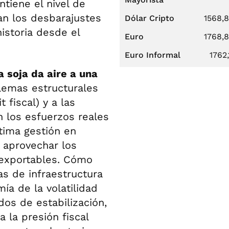
tiene el nivel de
an los desbarajustes
Dólar Cripto
1568,
istoria desde el
Euro
1768,
Euro Informal
1762,
a soja da aire a una
lemas estructurales
 fiscal) y a las
 los esfuerzos reales
ltima gestión en
 aprovechar los
exportables. Cómo
as de infraestructura
ía de la volatilidad
dos de estabilización,
 la presión fiscal