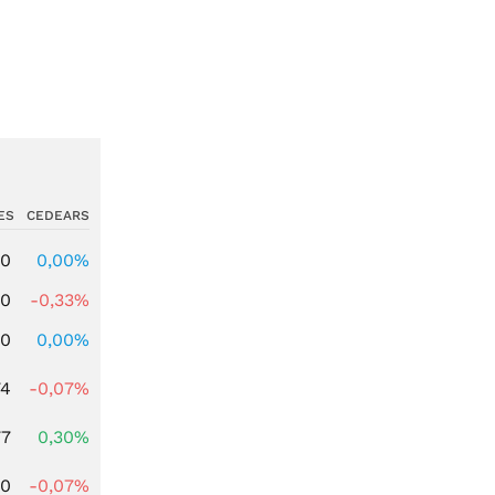
ES
CEDEARS
00
0,00%
00
-0,33%
00
0,00%
74
-0,07%
77
0,30%
50
-0,07%