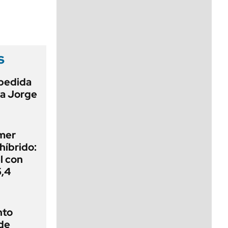
viernes de 10 a 18
s
pedida
 a Jorge
imer
híbrido:
el con
5,4
nto
de